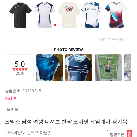
상품번호 : 10329245
브랜드
요넥스 남성 여성 티셔츠 반팔 오버핏 게임웨어 경기복
73% 세일! 시즌오프 아울렛!