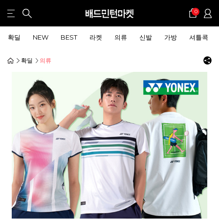
0
확딜
NEW
BEST
라켓
의류
신발
가방
셔틀콕
확딜
의류