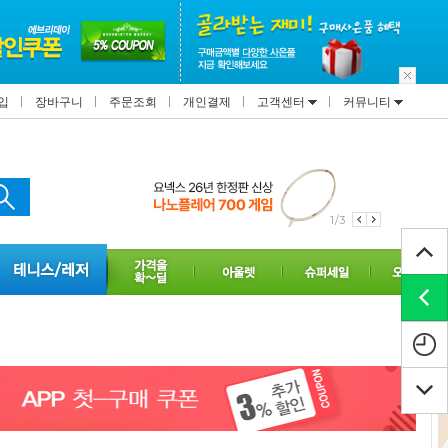
입
장바구니
주문조회
개인결제
고객센터
커뮤니티
2/3