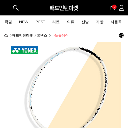
0
확딜
NEW
BEST
라켓
의류
신발
가방
셔틀콕
배드민턴라켓
요넥스
나노플레어