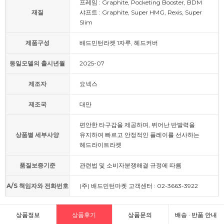
프레임 : Graphite, Pocketing Booster, BDM
재질
샤프트 : Graphite, Super HMG, Rexis, Super
Slim
제품구성
배드민턴라켓 1자루, 헤드커버
동일모델의 출시년월
2025-07
제조자
요넥스
제조국
대만
편안한 타구감을 제공하며, 뛰어난 반발력을
상품별 세부사양
유지하여 빠르고 안정적인 플레이를 선사하는
헤드라이트라켓
품질보증기준
관련법 및 소비자분쟁해결 규정에 따름
A/S 책임자와 전화번호
(주) 배드민턴마켓 고객센터 : 02-3663-3922
상품정보
상품후기
상품문의
배송 · 반품 안내