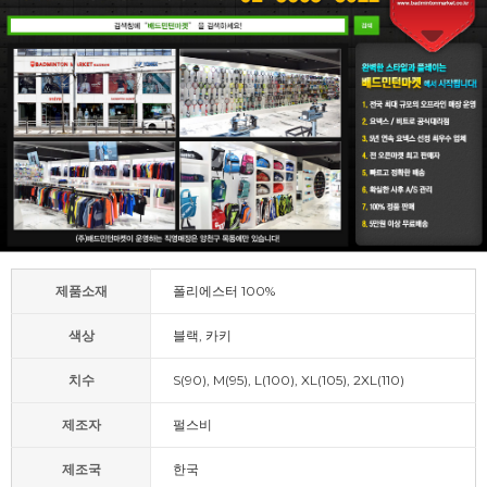
제품소재
폴리에스터 100%
색상
블랙, 카키
치수
S(90), M(95), L(100), XL(105), 2XL(110)
제조자
펄스비
제조국
한국