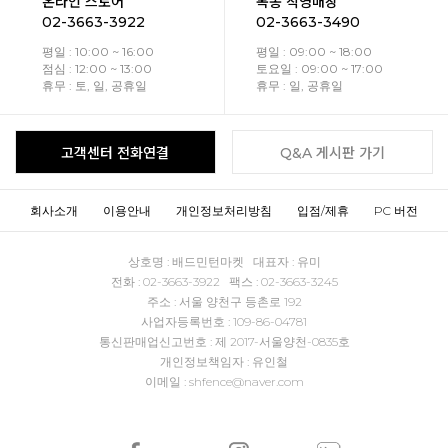
온라인 스토어
목동 직영매장
02-3663-3922
02-3663-3490
평일 : 10:00 ~ 16:00
평일 : 09:00 ~ 18:00
점심 : 12:00 ~ 13:00
토요일 : 09:00 ~ 17:00
휴무 : 토, 일, 공휴일
휴무 : 일, 공휴일
고객센터 전화연결
Q&A 게시판 가기
회사소개
이용안내
개인정보처리방침
입점/제휴
PC 버전
상호명 : 배드민턴마켓 대표자 : 유미
전화 : 02-3663-3922 팩스 : 02-3663-3245
주소 : 서울 양천구 등촌로 192
사업자등록번호 : 109-86-04781
통신판매업신고번호 : 제 2017-서울양천-0835호
개인정보책임자 : 유인철
이메일 : shfence@naver.com