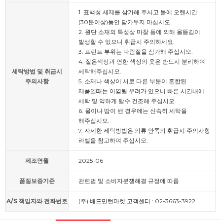
1. 표백성 세제를 삼가해 주시고 물에 오랜시간
(30분이상)동안 담가두지 마십시오.
2. 원단 소재의 특성상 마찰 등에 의해 올뜯김이
발생할 수 있으니 취급시 주의하세요.
3. 프린트 부위는 다림질을 삼가해 주십시오.
4. 짙은색상과 연한 색상의 옷은 반드시 분리하여
세탁방법 및 취급시
세탁해주십시오.
주의사항
5. 소재나 색상이 서로 다른 부분이 혼합된
제품일때는 이염될 우려가 있으니 빠른 시간내에
세탁 및 약하게 탈수 건조해 주십시오.
6. 물이나 땀이 밴 경우에는 신속히 세탁을
해주십시오.
7. 자세한 세탁방법은 의류 안쪽의 취급시 주의사항
라벨을 참고하여 주십시오.
제조연월
2025-06
품질보증기준
관련법 및 소비자분쟁해결 규정에 따름
A/S 책임자와 전화번호
(주) 배드민턴마켓 고객센터 : 02-3663-3922