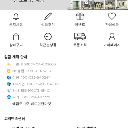
공지사항
상품후기
이벤트
관심상품
장바구니
최근본상품
주문조회
마이페이지
입금 계좌 안내
국민
808837-04-002608
NH농협
098-01-175790
신한
100-026-840244
IBK기업
078-151498-04-012
하나
556-910013-65404
우리
1005-104-697287
예금주 : (주)배드민턴마켓
고객만족센터