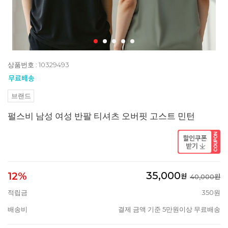
상품번호 : 10329493
브랜드
펄스비 남성 여성 반팔 티셔츠 오버핏 고스트 민턴
35,000
12%
원
40,000원
적립금
350원
배송비
결제 금액 기준 5만원이상 무료배송