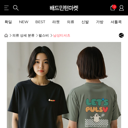
0
확딜
NEW
BEST
라켓
의류
신발
가방
셔틀콕
의류 상세 분류
펄스비
남성티셔츠