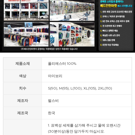
제품소재
폴리에스터 100%
색상
아이보리
치수
S(90), M(95), L(100), XL(105), 2XL(110)
제조자
펄스비
제조국
한국
1. 표백성 세제를 삼가해 주시고 물에 오랜시간
(30분이상)동안 담가두지 마십시오.