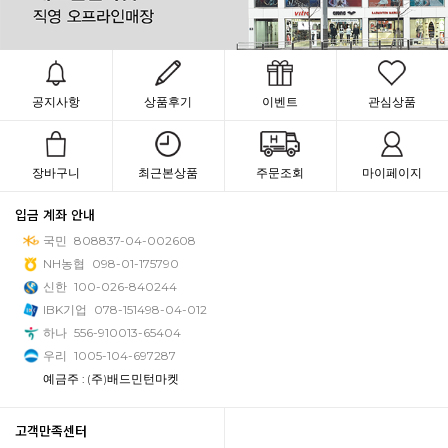
공지사항
상품후기
이벤트
관심상품
장바구니
최근본상품
주문조회
마이페이지
입금 계좌 안내
국민
808837-04-002608
NH농협
098-01-175790
신한
100-026-840244
IBK기업
078-151498-04-012
하나
556-910013-65404
우리
1005-104-697287
예금주 : (주)배드민턴마켓
고객만족센터