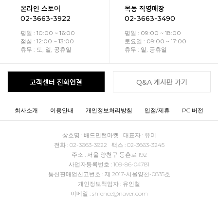
온라인 스토어
목동 직영매장
02-3663-3922
02-3663-3490
평일 : 10:00 ~ 16:00
평일 : 09:00 ~ 18:00
점심 : 12:00 ~ 13:00
토요일 : 09:00 ~ 17:00
휴무 : 토, 일, 공휴일
휴무 : 일, 공휴일
고객센터 전화연결
Q&A 게시판 가기
회사소개
이용안내
개인정보처리방침
입점/제휴
PC 버전
상호명 : 배드민턴마켓 대표자 : 유미
전화 : 02-3663-3922 팩스 : 02-3663-3245
주소 : 서울 양천구 등촌로 192
사업자등록번호 : 109-86-04781
통신판매업신고번호 : 제 2017-서울양천-0835호
개인정보책임자 : 유인철
이메일 : shfence@naver.com