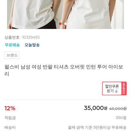
상품번호 : 10329495
브랜드
펄스비 남성 여성 반팔 티셔츠 오버핏 민턴 투어 아이보
리
35,000
12%
원
40,000원
적립금
350원
배송비
결제 금액 기준 5만원이상 무료배송