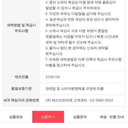
2. 원단 소재의 특성상 마찰 등에 의해 올뜯김이
발생할 수 있으니 취급시 주의하세요.
3. 프린트 부위는 다림질을 삼가해 주십시오.
4. 짙은색상과 연한 색상의 옷은 반드시 분리하여
세탁방법 및 취급시
세탁해주십시오.
주의사항
5. 소재나 색상이 서로 다른 부분이 혼합된
제품일때는 이염될 우려가 있으니 빠른 시간내에
세탁 및 약하게 탈수 건조해 주십시오.
6. 물이나 땀이 밴 경우에는 신속히 세탁을
해주십시오.
7. 자세한 세탁방법은 의류 안쪽의 취급시 주의사항
라벨을 참고하여 주십시오.
제조연월
2025-06
품질보증기준
관련법 및 소비자분쟁해결 규정에 따름
A/S 책임자와 전화번호
(주) 배드민턴마켓 고객센터 : 02-3663-3922
상품정보
상품후기
상품문의
배송 · 반품 안내