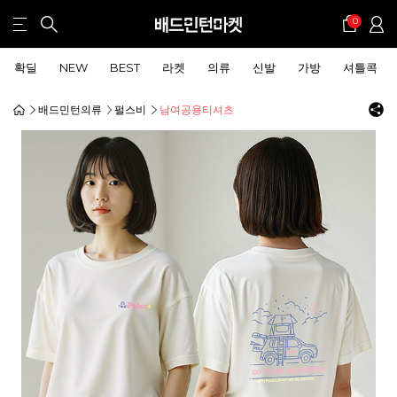
0
확딜
NEW
BEST
라켓
의류
신발
가방
셔틀콕
배드민턴의류
펄스비
남여공용티셔츠