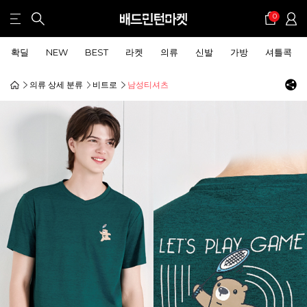
0
확딜
NEW
BEST
라켓
의류
신발
가방
셔틀콕
의류 상세 분류
비트로
남성티셔츠