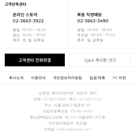
고객만족센터
온라인 스토어
목동 직영매장
02-3663-3922
02-3663-3490
평일 : 10:00 ~ 16:00
평일 : 09:00 ~ 18:00
점심 : 12:00 ~ 13:00
토요일 : 09:00 ~ 17:00
휴무 : 토, 일, 공휴일
휴무 : 일, 공휴일
고객센터 전화연결
Q&A 게시판 가기
회사소개
이용안내
개인정보처리방침
입점/제휴
PC 버전
상호명 : 배드민턴마켓 대표자 : 유미
전화 : 02-3663-3922 팩스 : 02-3663-3245
주소 : 서울 양천구 등촌로 192
사업자등록번호 : 109-86-04781
통신판매업신고번호 : 제 2017-서울양천-0835호
개인정보책임자 : 유인철
이메일 : shfence@naver.com