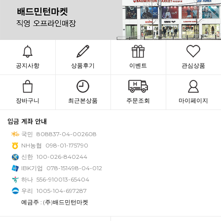
공지사항
상품후기
이벤트
관심상품
장바구니
최근본상품
주문조회
마이페이지
입금 계좌 안내
국민
808837-04-002608
NH농협
098-01-175790
신한
100-026-840244
IBK기업
078-151498-04-012
하나
556-910013-65404
우리
1005-104-697287
예금주 : (주)배드민턴마켓