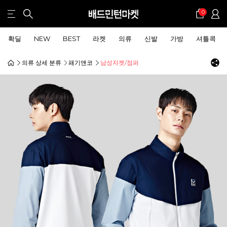
0
확딜
NEW
BEST
라켓
의류
신발
가방
셔틀콕
의류 상세 분류
패기앤코
남성자켓/점퍼