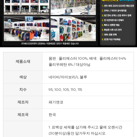
몸판 : 폴리에스터 100%, 배색 : 폴리에스터 94%
제품소재
폴리우레탄 6% / 대상아님
색상
네이비/아이보리/L.블루
치수
95, 100, 105, 110, 115
제조자
패기앤코
제조국
한국
1. 표백성 세제를 삼가해 주시고 물에 오랜시간
(30분이상)동안 담가두지 마십시오.