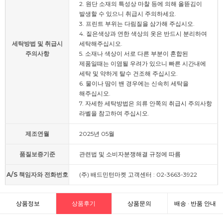
2. 원단 소재의 특성상 마찰 등에 의해 올뜯김이
발생할 수 있으니 취급시 주의하세요.
3. 프린트 부위는 다림질을 삼가해 주십시오.
4. 짙은색상과 연한 색상의 옷은 반드시 분리하여
세탁방법 및 취급시
세탁해주십시오.
주의사항
5. 소재나 색상이 서로 다른 부분이 혼합된
제품일때는 이염될 우려가 있으니 빠른 시간내에
세탁 및 약하게 탈수 건조해 주십시오.
6. 물이나 땀이 밴 경우에는 신속히 세탁을
해주십시오.
7. 자세한 세탁방법은 의류 안쪽의 취급시 주의사항
라벨을 참고하여 주십시오.
제조연월
2025년 05월
품질보증기준
관련법 및 소비자분쟁해결 규정에 따름
A/S 책임자와 전화번호
(주) 배드민턴마켓 고객센터 : 02-3663-3922
상품정보
상품후기
상품문의
배송 · 반품 안내