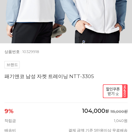
상품번호 : 10329918
브랜드
패기앤코 남성 자켓 트레이닝 NTT-3305
104,000
9%
원
115,000원
적립금
1,040원
배송비
결제 금액 기준 5만원이상 무료배송