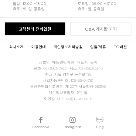
점심 : 12:00 ~ 13:00
토요일 : 09:00 ~ 17:00
휴무 : 토, 일, 공휴일
휴무 : 일, 공휴일
고객센터 전화연결
Q&A 게시판 가기
회사소개
이용안내
개인정보처리방침
입점/제휴
PC 버전
상호명 : 배드민턴마켓 대표자 : 유미
전화 : 02-3663-3922 팩스 : 02-3663-3245
주소 : 서울 양천구 등촌로 192
사업자등록번호 : 109-86-04781
통신판매업신고번호 : 제 2017-서울양천-0835호
개인정보책임자 : 유인철
이메일 : shfence@naver.com