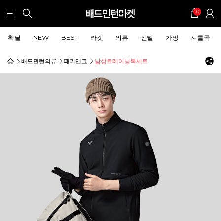
0
확딜
NEW
BEST
라켓
의류
신발
가방
셔틀콕
배드민턴의류
패기앤코
남성트레이닝복세트