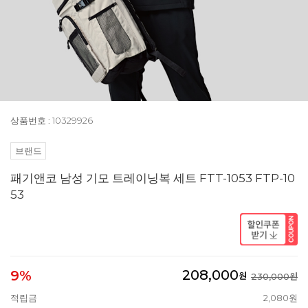
상품번호 : 10329926
브랜드
패기앤코 남성 기모 트레이닝복 세트 FTT-1053 FTP-10
53
208,000
9%
원
230,000원
적립금
2,080원