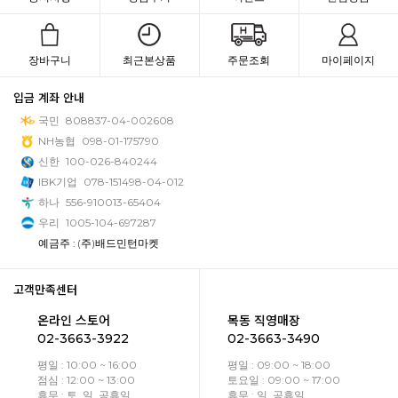
장바구니
최근본상품
주문조회
마이페이지
입금 계좌 안내
국민
808837-04-002608
NH농협
098-01-175790
신한
100-026-840244
IBK기업
078-151498-04-012
하나
556-910013-65404
우리
1005-104-697287
예금주 : (주)배드민턴마켓
고객만족센터
온라인 스토어
목동 직영매장
02-3663-3922
02-3663-3490
평일 : 10:00 ~ 16:00
평일 : 09:00 ~ 18:00
점심 : 12:00 ~ 13:00
토요일 : 09:00 ~ 17:00
휴무 : 토, 일, 공휴일
휴무 : 일, 공휴일