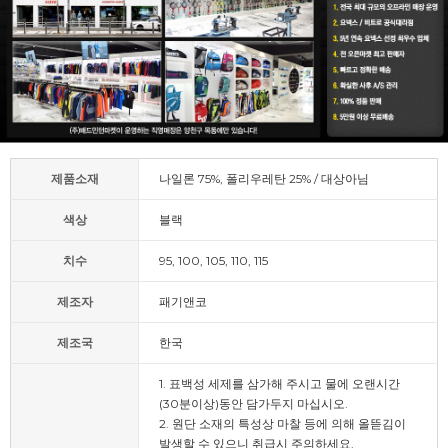
제품소재
나일론 75%, 폴리우레탄 25% / 대상아님
색상
블랙
치수
95, 100, 105, 110, 115
제조자
패기앤코
제조국
한국
1. 표백성 세제를 삼가해 주시고 물에 오랜시간
(30분이상)동안 담가두지 마십시오.
2. 원단 소재의 특성상 마찰 등에 의해 올뜯김이
발생할 수 있으니 취급시 주의하세요.