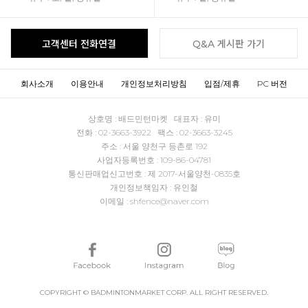
고객센터 전화연결
Q&A 게시판 가기
회사소개
이용안내
개인정보처리방침
입점/제휴
PC 버전
상호명 : 배드민턴마켓 대표자 : 유미
전화 : 02-3663-3922 팩스 : 02-3663-3245
주소 : 서울 양천구 등촌로 192
사업자등록번호 : 109-86-04781
통신판매업신고번호 : 제 2017-서울양천-0835호
개인정보책임자 : 유인철
이메일 : shfence@naver.com
COPYRIGHT © BADMINTONMARKET CORP. ALL RIGHT RESERVED.