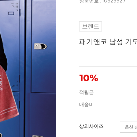
상품번호 : 10329927
브랜드
패기앤코 남성 기모 
10%
적립금
배송비
상의사이즈