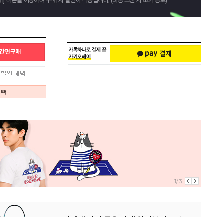
혜택
1/3