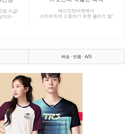
배드민턴마켓에서
3명 지급!
스마트하게 쇼핑하기 위한 플러스 팁!
않아요~
배송 · 반품 · A/S