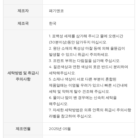
제조자
패기앤코
제조국
한국
1. 표백성 세제를 삼가해 주시고 물에 오랜시간
(30분이상)동안 담가두지 마십시오.
2. 원단 소재의 특성상 마찰 등에 의해 올뜯김이
발생할 수 있으니 취급시 주의하세요.
3. 프린트 부위는 다림질을 삼가해 주십시오.
4. 짙은색상과 연한 색상의 옷은 반드시 분리하여
세탁방법 및 취급시
세탁해주십시오.
주의사항
5. 소재나 색상이 서로 다른 부분이 혼합된
제품일때는 이염될 우려가 있으니 빠른 시간내에
세탁 및 약하게 탈수 건조해 주십시오.
6. 물이나 땀이 밴 경우에는 신속히 세탁을
해주십시오.
7. 자세한 세탁방법은 의류 안쪽의 취급시 주의사항
라벨을 참고하여 주십시오.
제조연월
2025년 05월