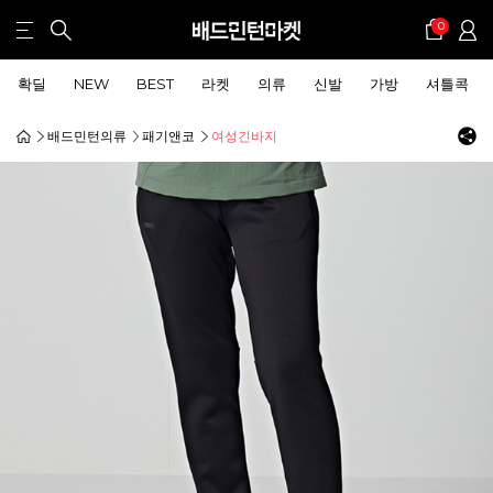
0
확딜
NEW
BEST
라켓
의류
신발
가방
셔틀콕
배드민턴의류
패기앤코
여성긴바지