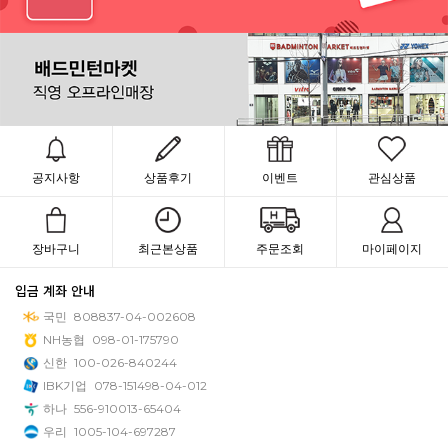
공지사항
상품후기
이벤트
관심상품
장바구니
최근본상품
주문조회
마이페이지
입금 계좌 안내
국민
808837-04-002608
NH농협
098-01-175790
신한
100-026-840244
IBK기업
078-151498-04-012
하나
556-910013-65404
우리
1005-104-697287