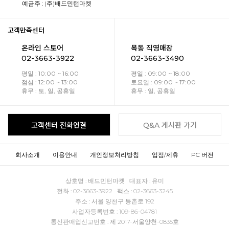
예금주 : (주)배드민턴마켓
고객만족센터
온라인 스토어
목동 직영매장
02-3663-3922
02-3663-3490
평일 : 10:00 ~ 16:00
평일 : 09:00 ~ 18:00
점심 : 12:00 ~ 13:00
토요일 : 09:00 ~ 17:00
휴무 : 토, 일, 공휴일
휴무 : 일, 공휴일
고객센터 전화연결
Q&A 게시판 가기
회사소개
이용안내
개인정보처리방침
입점/제휴
PC 버전
상호명 : 배드민턴마켓 대표자 : 유미
전화 : 02-3663-3922 팩스 : 02-3663-3245
주소 : 서울 양천구 등촌로 192
사업자등록번호 : 109-86-04781
통신판매업신고번호 : 제 2017-서울양천-0835호