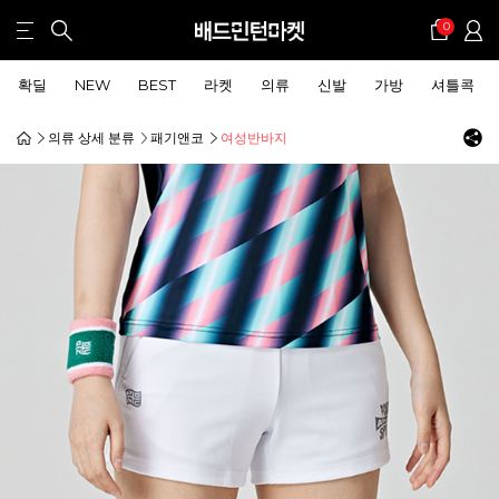
0
확딜
NEW
BEST
라켓
의류
신발
가방
셔틀콕
의류 상세 분류
패기앤코
여성반바지