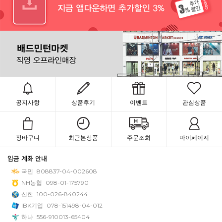
공지사항
상품후기
이벤트
관심상품
장바구니
최근본상품
주문조회
마이페이지
입금 계좌 안내
국민
808837-04-002608
NH농협
098-01-175790
신한
100-026-840244
IBK기업
078-151498-04-012
하나
556-910013-65404