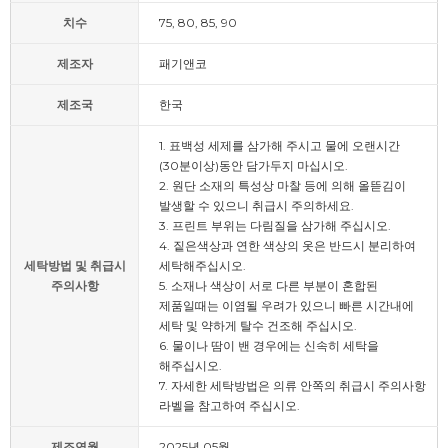
치수
75, 80, 85, 90
제조자
패기앤코
제조국
한국
1. 표백성 세제를 삼가해 주시고 물에 오랜시간
(30분이상)동안 담가두지 마십시오.
2. 원단 소재의 특성상 마찰 등에 의해 올뜯김이
발생할 수 있으니 취급시 주의하세요.
3. 프린트 부위는 다림질을 삼가해 주십시오.
4. 짙은색상과 연한 색상의 옷은 반드시 분리하여
세탁방법 및 취급시
세탁해주십시오.
주의사항
5. 소재나 색상이 서로 다른 부분이 혼합된
제품일때는 이염될 우려가 있으니 빠른 시간내에
세탁 및 약하게 탈수 건조해 주십시오.
6. 물이나 땀이 밴 경우에는 신속히 세탁을
해주십시오.
7. 자세한 세탁방법은 의류 안쪽의 취급시 주의사항
라벨을 참고하여 주십시오.
제조연월
2025년 05월