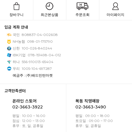
장바구니
최근본상품
주문조회
마이페이지
입금 계좌 안내
국민
808837-04-002608
NH농협
098-01-175790
신한
100-026-840244
IBK기업
078-151498-04-012
하나
556-910013-65404
우리
1005-104-697287
예금주 : (주)배드민턴마켓
고객만족센터
온라인 스토어
목동 직영매장
02-3663-3922
02-3663-3490
평일 : 10:00 ~ 16:00
평일 : 09:00 ~ 18:00
점심 : 12:00 ~ 13:00
토요일 : 09:00 ~ 17:00
휴무 : 토, 일, 공휴일
휴무 : 일, 공휴일