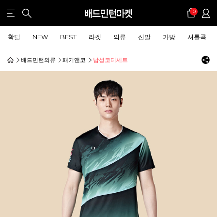
0
확딜
NEW
BEST
라켓
의류
신발
가방
셔틀콕
배드민턴의류
패기앤코
남성코디세트