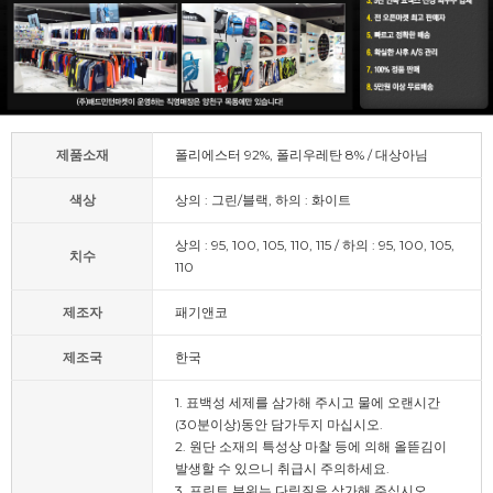
제품소재
폴리에스터 92%, 폴리우레탄 8% / 대상아님
색상
상의 : 그린/블랙, 하의 : 화이트
상의 : 95, 100, 105, 110, 115 / 하의 : 95, 100, 105,
치수
110
제조자
패기앤코
제조국
한국
1. 표백성 세제를 삼가해 주시고 물에 오랜시간
(30분이상)동안 담가두지 마십시오.
2. 원단 소재의 특성상 마찰 등에 의해 올뜯김이
발생할 수 있으니 취급시 주의하세요.
3. 프린트 부위는 다림질을 삼가해 주십시오.