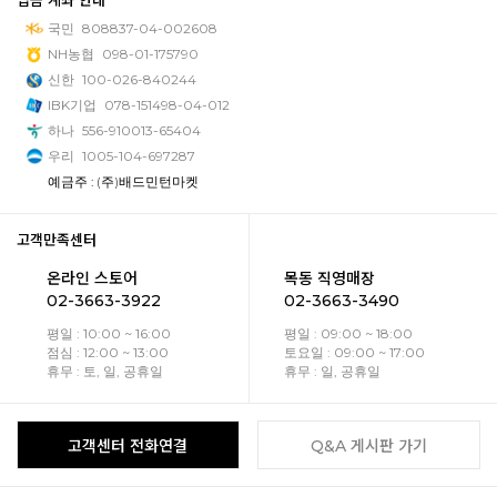
입금 계좌 안내
국민
808837-04-002608
NH농협
098-01-175790
신한
100-026-840244
IBK기업
078-151498-04-012
하나
556-910013-65404
우리
1005-104-697287
예금주 : (주)배드민턴마켓
고객만족센터
온라인 스토어
목동 직영매장
02-3663-3922
02-3663-3490
평일 : 10:00 ~ 16:00
평일 : 09:00 ~ 18:00
점심 : 12:00 ~ 13:00
토요일 : 09:00 ~ 17:00
휴무 : 토, 일, 공휴일
휴무 : 일, 공휴일
고객센터 전화연결
Q&A 게시판 가기