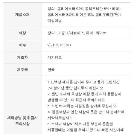
상의 : 폴리에스터 92%, 폴리우레탄 8% / 하의 :
제품소재
폴리에스터 80%, 레이온 13%, 폴리우레탄 7% /
대상아님
색상
상의 : D.핑크/터쿼이즈, 하의 : 화이트
치수
75, 80, 85, 90
제조자
패기앤코
제조국
한국
1. 표백성 세제를 삼가해 주시고 물에 오랜시간
(30분이상)동안 담가두지 마십시오.
2. 원단 소재의 특성상 마찰 등에 의해 올뜯김이
발생할 수 있으니 취급시 주의하세요.
3. 프린트 부위는 다림질을 삼가해 주십시오.
4. 짙은색상과 연한 색상의 옷은 반드시 분리하여
세탁방법 및 취급시
세탁해주십시오.
주의사항
5. 소재나 색상이 서로 다른 부분이 혼합된
제품일때는 이염될 우려가 있으니 빠른 시간내에