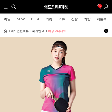
0
확딜
NEW
BEST
라켓
의류
신발
가방
셔틀콕
배드민턴의류
패기앤코
여성코디세트