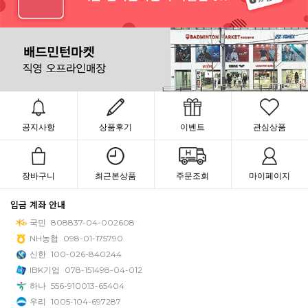
공지사항
상품후기
이벤트
관심상품
장바구니
최근본상품
주문조회
마이페이지
입금 계좌 안내
국민
808837-04-002608
NH농협
098-01-175790
신한
100-026-840244
IBK기업
078-151498-04-012
하나
556-910013-65404
우리
1005-104-697287