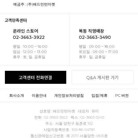
예금주 : (주)배드민턴마켓
고객만족센터
온라인 스토어
목동 직영매장
02-3663-3922
02-3663-3490
평일 : 10:00 ~ 16:00
평일 : 09:00 ~ 18:00
점심 : 12:00 ~ 13:00
토요일 : 09:00 ~ 17:00
휴무 : 토, 일, 공휴일
휴무 : 일, 공휴일
고객센터 전화연결
Q&A 게시판 가기
회사소개
이용안내
개인정보처리방침
입점/제휴
PC 버전
상호명 : 배드민턴마켓 대표자 : 유미
전화 : 02-3663-3922 팩스 : 02-3663-3245
주소 : 서울 양천구 등촌로 192
사업자등록번호 : 109-86-04781
통신판매업신고번호 : 제 2017-서울양천-0835호