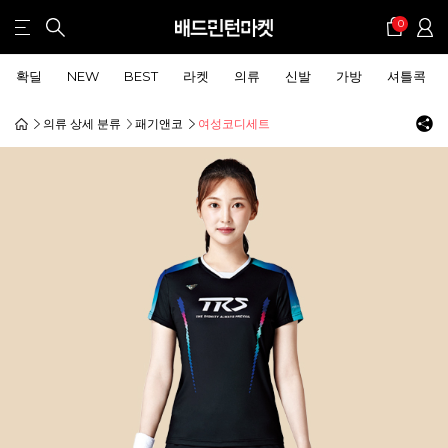
0
확딜
NEW
BEST
라켓
의류
신발
가방
셔틀콕
의류 상세 분류
패기앤코
여성코디세트