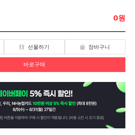
원
0
선물하기
장바구니
바로구매