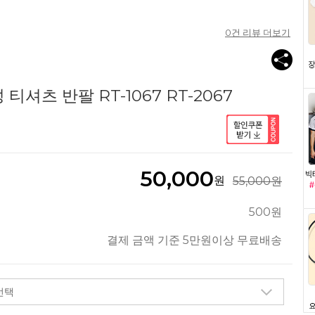
0
건 리뷰 더보기
티셔츠 반팔 RT-1067 RT-2067
50,000
원
55,000원
500원
결제 금액 기준 5만원이상 무료배송