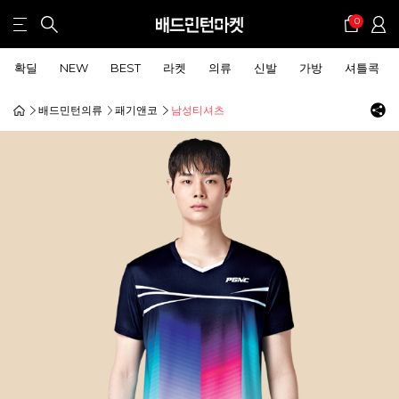
0
확딜
NEW
BEST
라켓
의류
신발
가방
셔틀콕
배드민턴의류
패기앤코
남성티셔츠