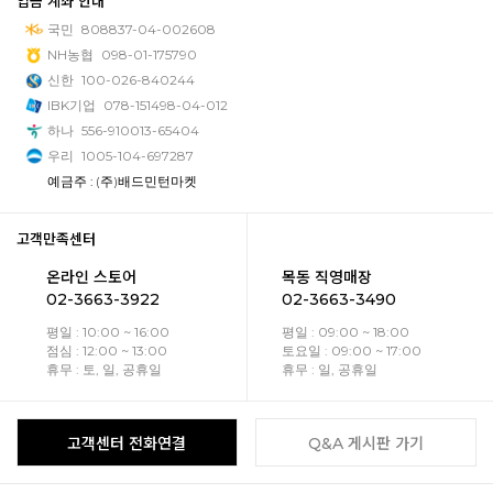
입금 계좌 안내
국민
808837-04-002608
NH농협
098-01-175790
신한
100-026-840244
IBK기업
078-151498-04-012
하나
556-910013-65404
우리
1005-104-697287
예금주 : (주)배드민턴마켓
고객만족센터
온라인 스토어
목동 직영매장
02-3663-3922
02-3663-3490
평일 : 10:00 ~ 16:00
평일 : 09:00 ~ 18:00
점심 : 12:00 ~ 13:00
토요일 : 09:00 ~ 17:00
휴무 : 토, 일, 공휴일
휴무 : 일, 공휴일
고객센터 전화연결
Q&A 게시판 가기