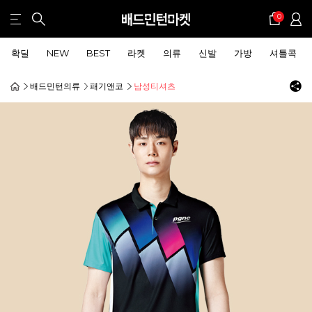
0
확딜
NEW
BEST
라켓
의류
신발
가방
셔틀콕
배드민턴의류
패기앤코
남성티셔츠