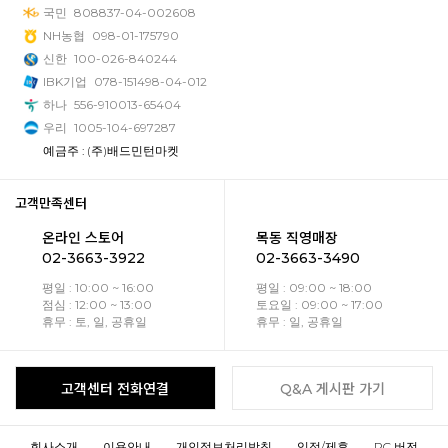
국민
808837-04-002608
NH농협
098-01-175790
신한
100-026-840244
IBK기업
078-151498-04-012
하나
556-910013-65404
우리
1005-104-697287
예금주 : (주)배드민턴마켓
고객만족센터
온라인 스토어
목동 직영매장
02-3663-3922
02-3663-3490
평일 : 10:00 ~ 16:00
평일 : 09:00 ~ 18:00
점심 : 12:00 ~ 13:00
토요일 : 09:00 ~ 17:00
휴무 : 토, 일, 공휴일
휴무 : 일, 공휴일
고객센터 전화연결
Q&A 게시판 가기
회사소개
이용안내
개인정보처리방침
입점/제휴
PC 버전