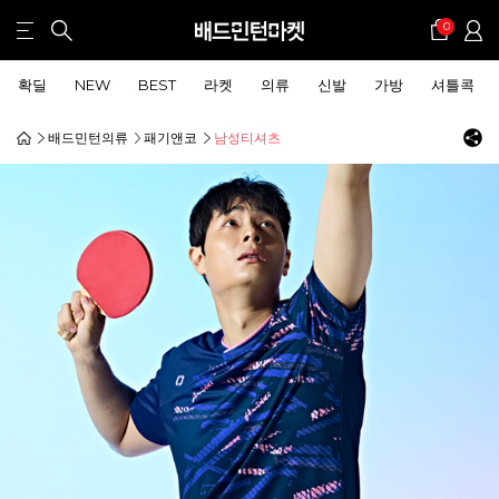
0
확딜
NEW
BEST
라켓
의류
신발
가방
셔틀콕
배드민턴의류
패기앤코
남성티셔츠