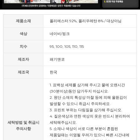
제품소재
폴리에스터 92%, 폴리우레탄 8% / 대상아님
색상
네이비/핑크
치수
95, 100, 105, 110, 115
제조자
패기앤코
제조국
한국
1. 표백성 세제를 삼가해 주시고 물에 오랜시간
(30분이상)동안 담가두지 마십시오.
2. 원단 소재의 특성상 마찰 등에 의해 올뜯김이
발생할 수 있으니 취급시 주의하세요.
3. 프린트 부위는 다림질을 삼가해 주십시오.
4. 짙은색상과 연한 색상의 옷은 반드시 분리하여
세탁방법 및 취급시
세탁해주십시오.
주의사항
5. 소재나 색상이 서로 다른 부분이 혼합된
제품일때는 이염될 우려가 있으니 빠른 시간내에