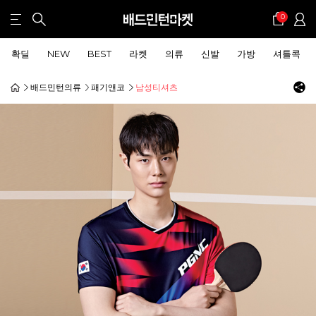
0
확딜
NEW
BEST
라켓
의류
신발
가방
셔틀콕
배드민턴의류
패기앤코
남성티셔츠