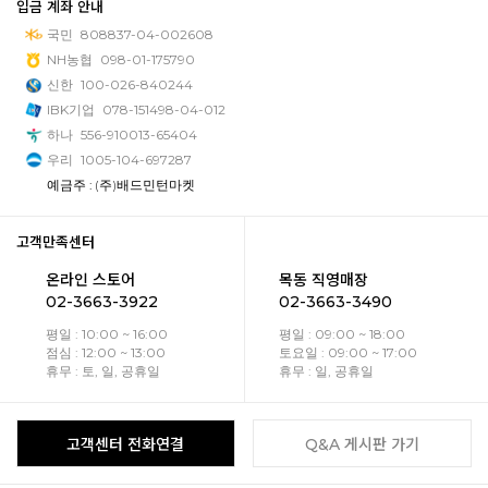
입금 계좌 안내
국민
808837-04-002608
NH농협
098-01-175790
신한
100-026-840244
IBK기업
078-151498-04-012
하나
556-910013-65404
우리
1005-104-697287
예금주 : (주)배드민턴마켓
고객만족센터
온라인 스토어
목동 직영매장
02-3663-3922
02-3663-3490
평일 : 10:00 ~ 16:00
평일 : 09:00 ~ 18:00
점심 : 12:00 ~ 13:00
토요일 : 09:00 ~ 17:00
휴무 : 토, 일, 공휴일
휴무 : 일, 공휴일
고객센터 전화연결
Q&A 게시판 가기