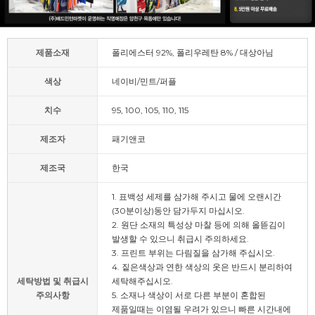
제품소재
폴리에스터 92%, 폴리우레탄 8% / 대상아님
색상
네이비/민트/퍼플
치수
95, 100, 105, 110, 115
제조자
패기앤코
제조국
한국
1. 표백성 세제를 삼가해 주시고 물에 오랜시간
(30분이상)동안 담가두지 마십시오.
2. 원단 소재의 특성상 마찰 등에 의해 올뜯김이
발생할 수 있으니 취급시 주의하세요.
3. 프린트 부위는 다림질을 삼가해 주십시오.
4. 짙은색상과 연한 색상의 옷은 반드시 분리하여
세탁방법 및 취급시
세탁해주십시오.
주의사항
5. 소재나 색상이 서로 다른 부분이 혼합된
제품일때는 이염될 우려가 있으니 빠른 시간내에