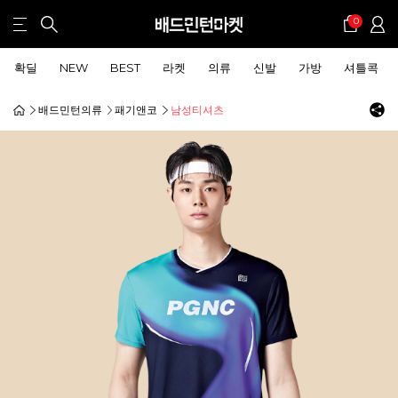
0
확딜
NEW
BEST
라켓
의류
신발
가방
셔틀콕
배드민턴의류
패기앤코
남성티셔츠