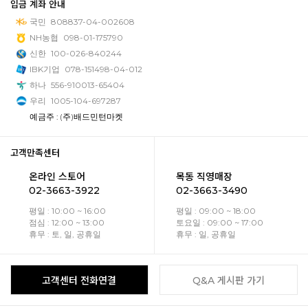
입금 계좌 안내
국민
808837-04-002608
NH농협
098-01-175790
신한
100-026-840244
IBK기업
078-151498-04-012
하나
556-910013-65404
우리
1005-104-697287
예금주 : (주)배드민턴마켓
고객만족센터
온라인 스토어
목동 직영매장
02-3663-3922
02-3663-3490
평일 : 10:00 ~ 16:00
평일 : 09:00 ~ 18:00
점심 : 12:00 ~ 13:00
토요일 : 09:00 ~ 17:00
휴무 : 토, 일, 공휴일
휴무 : 일, 공휴일
고객센터 전화연결
Q&A 게시판 가기