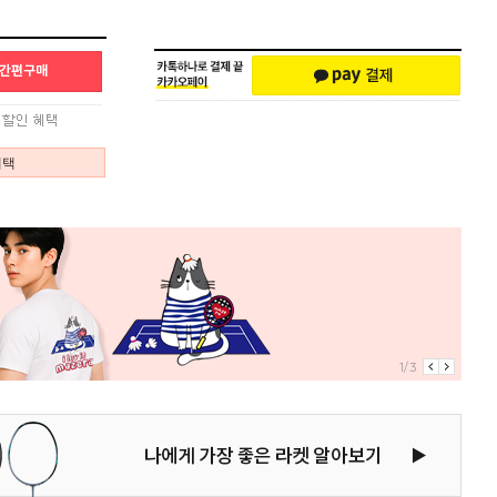
혜택
1/3