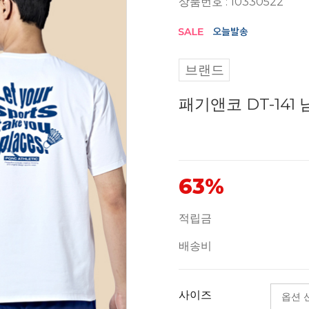
상품번호 : 10330522
브랜드
패기앤코 DT-141
63%
적립금
배송비
사이즈