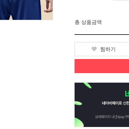
총 상품금액
찜하기