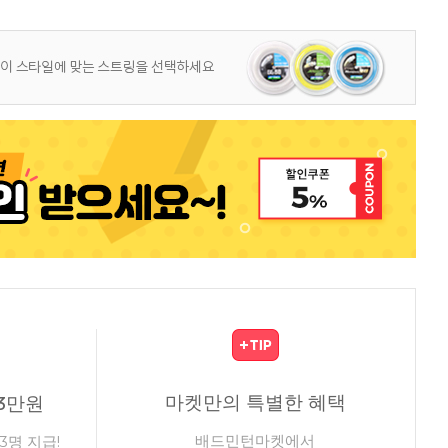
마켓만의 특별한 혜택
3만원
배드민턴마켓에서
3명 지급!