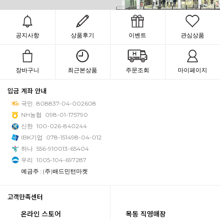
공지사항
상품후기
이벤트
관심상품
장바구니
최근본상품
주문조회
마이페이지
입금 계좌 안내
국민
808837-04-002608
NH농협
098-01-175790
신한
100-026-840244
IBK기업
078-151498-04-012
하나
556-910013-65404
우리
1005-104-697287
예금주 : (주)배드민턴마켓
고객만족센터
온라인 스토어
목동 직영매장