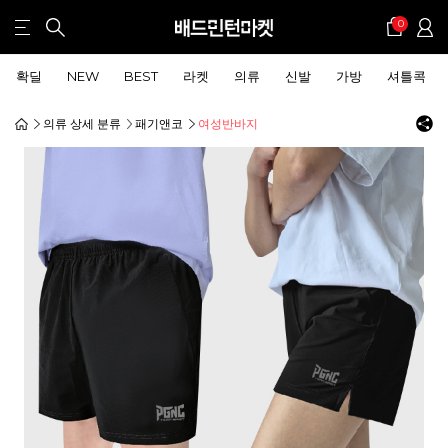
0
확딜
NEW
BEST
라켓
의류
신발
가방
셔틀콕
의류 상세 분류
패기앤코
여성반바지