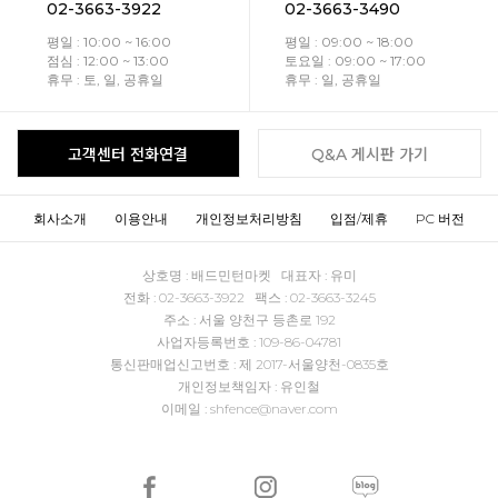
02-3663-3922
02-3663-3490
평일 : 10:00 ~ 16:00
평일 : 09:00 ~ 18:00
점심 : 12:00 ~ 13:00
토요일 : 09:00 ~ 17:00
휴무 : 토, 일, 공휴일
휴무 : 일, 공휴일
고객센터 전화연결
Q&A 게시판 가기
회사소개
이용안내
개인정보처리방침
입점/제휴
PC 버전
상호명 : 배드민턴마켓 대표자 : 유미
전화 : 02-3663-3922 팩스 : 02-3663-3245
주소 : 서울 양천구 등촌로 192
사업자등록번호 : 109-86-04781
통신판매업신고번호 : 제 2017-서울양천-0835호
개인정보책임자 : 유인철
이메일 : shfence@naver.com