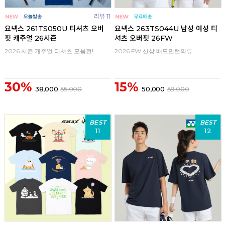
리뷰 11
요넥스 261TS050U 티셔츠 오버
요넥스 263TS044U 남성 여성 티
핏 캐주얼 26시즌
셔츠 오버핏 26FW
2026 시즌 캐주얼 티셔츠 모음전!
2026 FW 신상 배드민턴의류
30%
15%
38,000
55,000
50,000
59,000
BEST
BEST
11
12