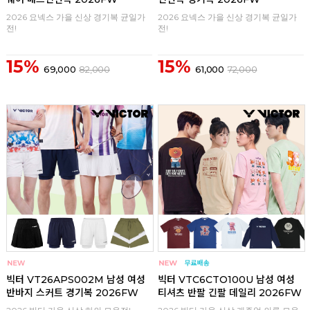
2026 요넥스 가을 신상 경기복 균일가
2026 요넥스 가을 신상 경기복 균일가
전!
전!
15%
15%
69,000
82,000
61,000
72,000
구매
0
구매
0
빅터 VT26APS002M 남성 여성
빅터 VTC6CTO100U 남성 여성
반바지 스커트 경기복 2026FW
티셔츠 반팔 긴팔 데일리 2026FW