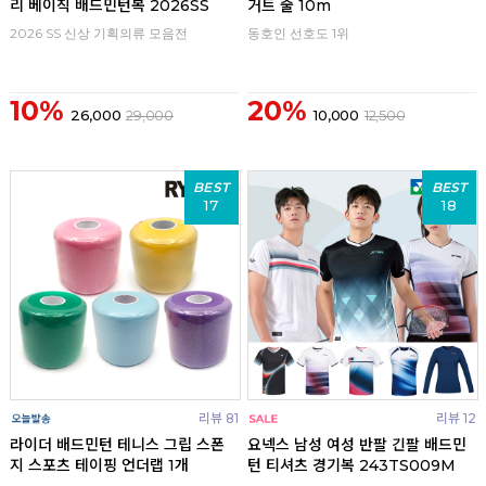
리 베이직 배드민턴복 2026SS
거트 줄 10m
2026 SS 신상 기획의류 모음전
동호인 선호도 1위
10%
20%
26,000
29,000
10,000
12,500
BEST
BEST
17
18
리뷰 81
리뷰 12
라이더 배드민턴 테니스 그립 스폰
요넥스 남성 여성 반팔 긴팔 배드민
지 스포츠 테이핑 언더랩 1개
턴 티셔츠 경기복 243TS009M