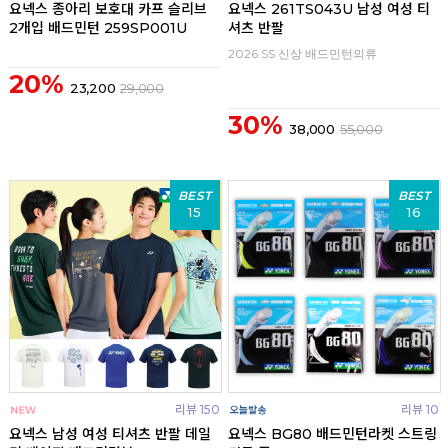
요넥스 종아리 보호대 카프 슬리브
요넥스 261TS043U 남성 여성 티
2개입 배드민턴 259SP001U
셔츠 반팔
2026 SS 신상 배드민턴의류
20%
23,200
29,000
30%
38,000
55,000
BEST
BEST
15
16
리뷰 150
리뷰 10
요넥스 남성 여성 티셔츠 반팔 데일
요넥스 BG80 배드민턴라켓 스트링