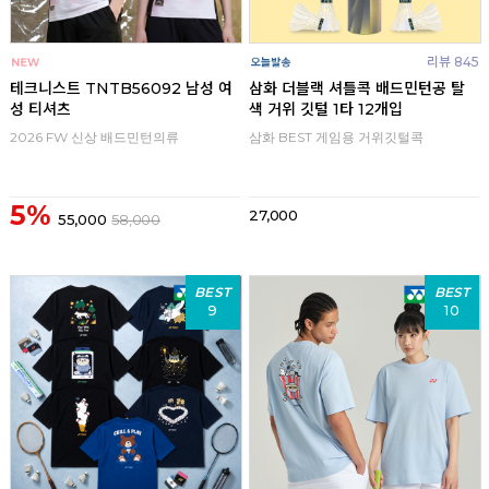
리뷰 845
테크니스트 TNTB56092 남성 여
삼화 더블랙 셔틀콕 배드민턴공 탈
성 티셔츠
색 거위 깃털 1타 12개입
2026 FW 신상 배드민턴의류
삼화 BEST 게임용 거위깃털콕
5%
27,000
55,000
58,000
BEST
BEST
9
10