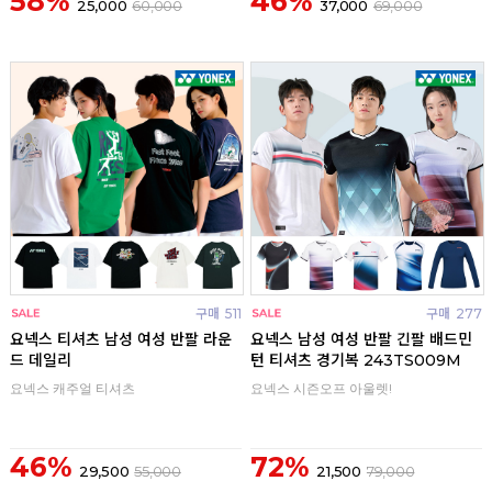
58%
46%
25,000
60,000
37,000
69,000
구매
511
구매
277
요넥스 티셔츠 남성 여성 반팔 라운
요넥스 남성 여성 반팔 긴팔 배드민
드 데일리
턴 티셔츠 경기복 243TS009M
요넥스 캐주얼 티셔츠
요넥스 시즌오프 아울렛!
46%
72%
29,500
55,000
21,500
79,000