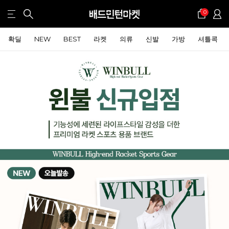
0
확딜
NEW
BEST
라켓
의류
신발
가방
셔틀콕