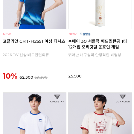
코랄리안 CRT-H2551 여성 티셔츠
후메이 30 셔틀콕 배드민턴공 1타
12개입 오리깃털 동호인 게임
2026 FW 신상 배드민턴의류
뛰어난 내구성과 안정적인 비행성
10%
25,500
62,300
69,300