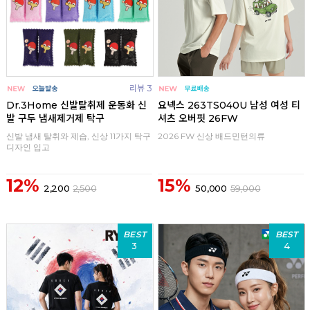
리뷰 3
Dr.3Home 신발탈취제 운동화 신
요넥스 263TS040U 남성 여성 티
발 구두 냄새제거제 탁구
셔츠 오버핏 26FW
신발 냄새 탈취와 제습, 신상 11가지 탁구
2026 FW 신상 배드민턴의류
디자인 입고
12%
15%
2,200
2,500
50,000
59,000
BEST
BEST
3
4