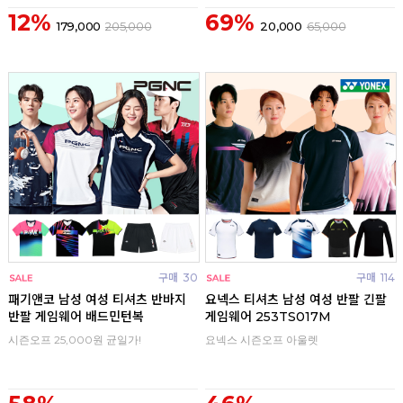
12%
69%
179,000
205,000
20,000
65,000
구매
30
구매
114
패기앤코 남성 여성 티셔츠 반바지
요넥스 티셔츠 남성 여성 반팔 긴팔
반팔 게임웨어 배드민턴복
게임웨어 253TS017M
시즌오프 25,000원 균일가!
요넥스 시즌오프 아울렛