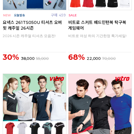
구매
459
구매
0
요넥스 261TS050U 티셔츠 오버
비트로 스커트 배드민턴복 탁구복
핏 캐주얼 26시즌
게임웨어
2026 시즌 캐주얼 티셔츠 모음전!
비트로 여성 하의 기간한정 특가세일!
30%
68%
38,000
55,000
22,000
70,000