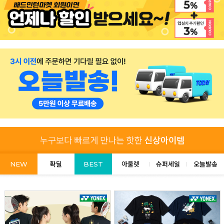
NEW
확딜
BEST
아울렛
슈퍼세일
오늘발송