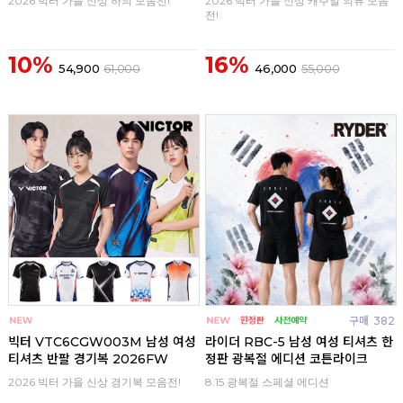
2026 빅터 가을 신상 하의 모음전!
2026 빅터 가을 신상 캐주얼 의류 모음
전!
10%
16%
54,900
61,000
46,000
55,000
구매
0
구매
382
빅터 VTC6CGW003M 남성 여성
라이더 RBC-5 남성 여성 티셔츠 한
티셔츠 반팔 경기복 2026FW
정판 광복절 에디션 코튼라이크
2026 빅터 가을 신상 경기복 모음전!
8.15 광복절 스페셜 에디션