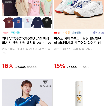
리뷰 376
빅터 VTC6CTO100U 남성 여성
미즈노 사이클론스피드3 배드민턴
티셔츠 반팔 긴팔 데일리 2026FW
화 체대입시화 인도어화 와이드 신
발
2026 빅터 가을 신상 캐주얼 의류 모음
미즈노 베스트 셀러 상품 모음전
전!
16%
15%
46,000
55,000
75,000
89,000