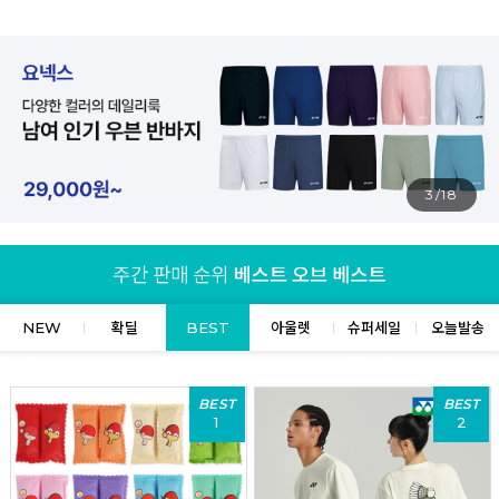
4/18
NEW
확딜
BEST
아울렛
슈퍼세일
오늘발송
BEST
BEST
1
2