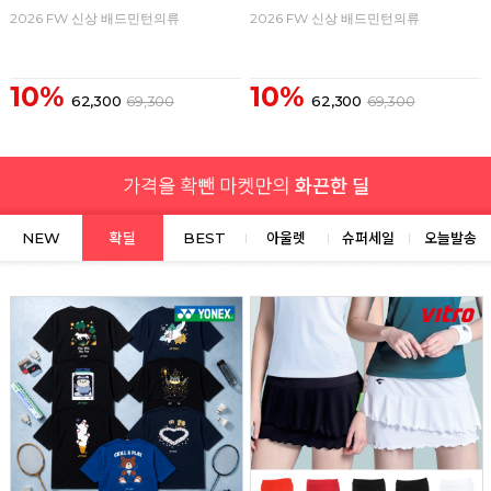
2026 FW 신상 배드민턴의류
2026 FW 신상 배드민턴의류
10%
10%
62,300
69,300
62,300
69,300
NEW
확딜
BEST
아울렛
슈퍼세일
오늘발송