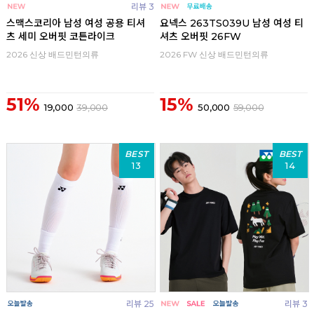
리뷰 3
스맥스코리아 남성 여성 공용 티셔
요넥스 263TS039U 남성 여성 티
츠 세미 오버핏 코튼라이크
셔츠 오버핏 26FW
2026 신상 배드민턴의류
2026 FW 신상 배드민턴의류
51%
15%
19,000
39,000
50,000
59,000
BEST
BEST
13
14
리뷰 25
리뷰 3