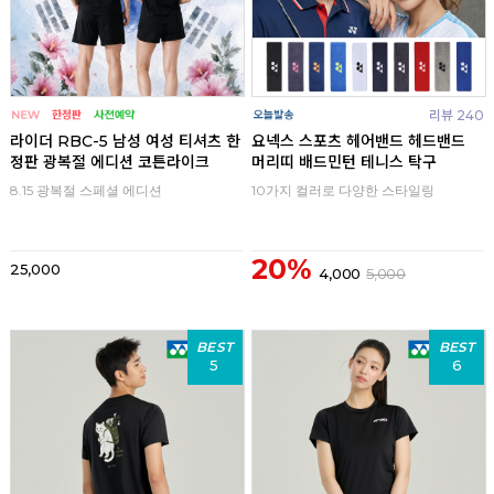
리뷰 240
라이더 RBC-5 남성 여성 티셔츠 한
요넥스 스포츠 헤어밴드 헤드밴드
정판 광복절 에디션 코튼라이크
머리띠 배드민턴 테니스 탁구
8.15 광복절 스페셜 에디션
10가지 컬러로 다양한 스타일링
20%
25,000
4,000
5,000
BEST
BEST
5
6