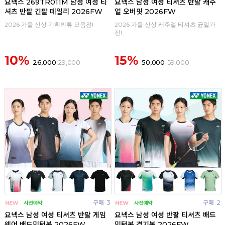
요넥스 269TR011M 남성 여성 티
요넥스 남성 여성 티셔츠 반팔 캐주
셔츠 반팔 긴팔 데일리 2026FW
얼 오버핏 2026FW
2026 가을 신상 기획의류 모음전!
2026 가을 신상 캐주얼 티셔츠 균일가
전!
10%
15%
26,000
29,000
50,000
59,000
구매
3
구매
2
요넥스 남성 여성 티셔츠 반팔 게임
요넥스 남성 여성 반팔 티셔츠 배드
웨어 배드민턴복 2026FW
민턴복 경기복 2026FW