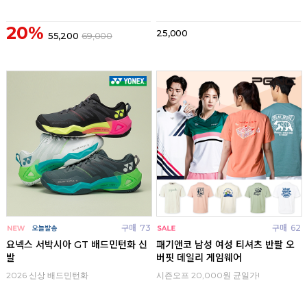
20%
25,000
55,200
69,000
구매
73
구매
62
요넥스 서박시아 GT 배드민턴화 신
패기앤코 남성 여성 티셔츠 반팔 오
발
버핏 데일리 게임웨어
2026 신상 배드민턴화
시즌오프 20,000원 균일가!