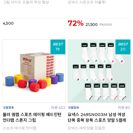
그립 사이즈 조절과 쿠션 향상
요넥스 시즌오프 아울렛!
72%
4,500
21,500
79,000
BEST
BEST
19
20
리뷰 452
리뷰 80
뮬러 엠랩 스포츠 테이핑 배드민턴
요넥스 249SN003M 남성 여성
언더랩 스폰지 그립
단목 중목 장목 스포츠 양말 5켤레
스포츠 테이핑 언더랩
요넥스 세트양말 모음전