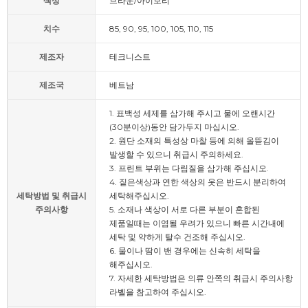
색상
브라운/아이보리
치수
85, 90, 95, 100, 105, 110, 115
제조자
테크니스트
제조국
베트남
1. 표백성 세제를 삼가해 주시고 물에 오랜시간
(30분이상)동안 담가두지 마십시오.
2. 원단 소재의 특성상 마찰 등에 의해 올뜯김이
발생할 수 있으니 취급시 주의하세요.
3. 프린트 부위는 다림질을 삼가해 주십시오.
4. 짙은색상과 연한 색상의 옷은 반드시 분리하여
세탁방법 및 취급시
세탁해주십시오.
주의사항
5. 소재나 색상이 서로 다른 부분이 혼합된
제품일때는 이염될 우려가 있으니 빠른 시간내에
세탁 및 약하게 탈수 건조해 주십시오.
6. 물이나 땀이 밴 경우에는 신속히 세탁을
해주십시오.
7. 자세한 세탁방법은 의류 안쪽의 취급시 주의사항
라벨을 참고하여 주십시오.