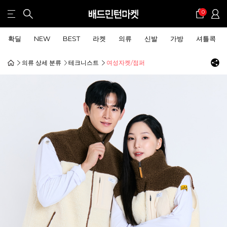
0
확딜
NEW
BEST
라켓
의류
신발
가방
셔틀콕
의류 상세 분류
테크니스트
여성자켓/점퍼