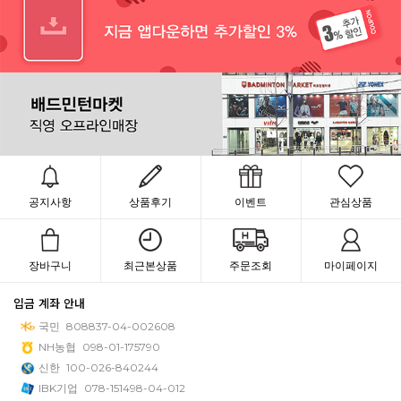
공지사항
상품후기
이벤트
관심상품
장바구니
최근본상품
주문조회
마이페이지
입금 계좌 안내
국민
808837-04-002608
NH농협
098-01-175790
신한
100-026-840244
IBK기업
078-151498-04-012