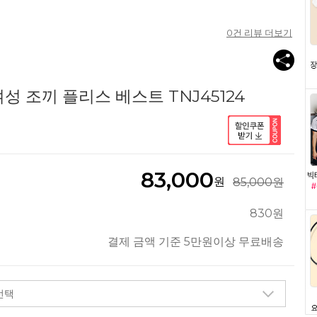
0
건 리뷰 더보기
성 조끼 플리스 베스트 TNJ45124
83,000
원
85,000원
830원
결제 금액 기준 5만원이상 무료배송