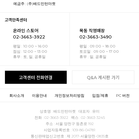
예금주 : (주)배드민턴마켓
고객만족센터
온라인 스토어
목동 직영매장
02-3663-3922
02-3663-3490
평일 : 10:00 ~ 16:00
평일 : 09:00 ~ 18:00
점심 : 12:00 ~ 13:00
토요일 : 09:00 ~ 17:00
휴무 : 토, 일, 공휴일
휴무 : 일, 공휴일
고객센터 전화연결
Q&A 게시판 가기
회사소개
이용안내
개인정보처리방침
입점/제휴
PC 버전
상호명 : 배드민턴마켓 대표자 : 유미
전화 : 02-3663-3922 팩스 : 02-3663-3245
주소 : 서울 양천구 등촌로 192
사업자등록번호 : 109-86-04781
통신판매업신고번호 : 제 2017-서울양천-0835호