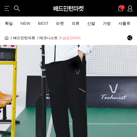
0
확딜
NEW
BEST
라켓
의류
신발
가방
셔틀콕
배드민턴의류
테크니스트
남성긴바지