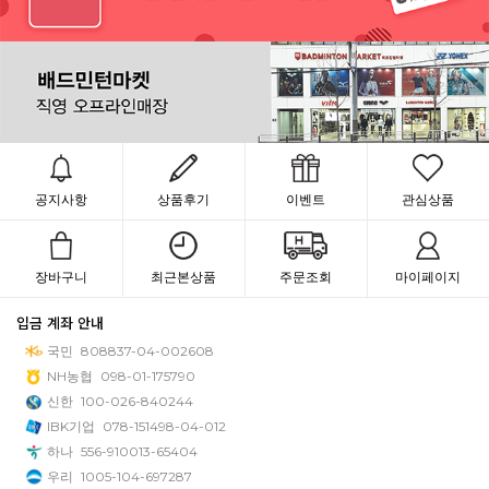
공지사항
상품후기
이벤트
관심상품
장바구니
최근본상품
주문조회
마이페이지
입금 계좌 안내
국민
808837-04-002608
NH농협
098-01-175790
신한
100-026-840244
IBK기업
078-151498-04-012
하나
556-910013-65404
우리
1005-104-697287