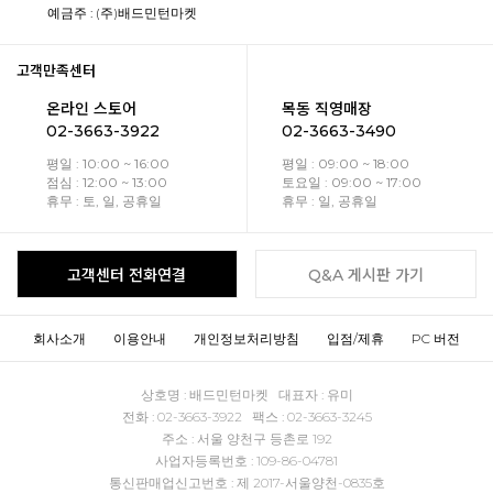
예금주 : (주)배드민턴마켓
고객만족센터
온라인 스토어
목동 직영매장
02-3663-3922
02-3663-3490
평일 : 10:00 ~ 16:00
평일 : 09:00 ~ 18:00
점심 : 12:00 ~ 13:00
토요일 : 09:00 ~ 17:00
휴무 : 토, 일, 공휴일
휴무 : 일, 공휴일
고객센터 전화연결
Q&A 게시판 가기
회사소개
이용안내
개인정보처리방침
입점/제휴
PC 버전
상호명 : 배드민턴마켓 대표자 : 유미
전화 : 02-3663-3922 팩스 : 02-3663-3245
주소 : 서울 양천구 등촌로 192
사업자등록번호 : 109-86-04781
통신판매업신고번호 : 제 2017-서울양천-0835호