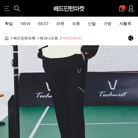
0
확딜
NEW
BEST
라켓
의류
신발
가방
셔틀콕
배드민턴의류
테크니스트
여성긴바지