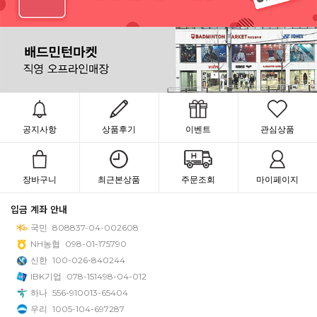
공지사항
상품후기
이벤트
관심상품
장바구니
최근본상품
주문조회
마이페이지
입금 계좌 안내
국민
808837-04-002608
NH농협
098-01-175790
신한
100-026-840244
IBK기업
078-151498-04-012
하나
556-910013-65404
우리
1005-104-697287