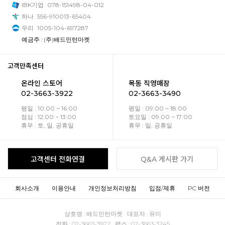
IBK기업
078-151498-04-012
하나
556-910013-65404
우리
1005-104-697287
예금주 : (주)배드민턴마켓
고객만족센터
온라인 스토어
목동 직영매장
02-3663-3922
02-3663-3490
평일 : 10:00 ~ 16:00
평일 : 09:00 ~ 18:00
점심 : 12:00 ~ 13:00
토요일 : 09:00 ~ 17:00
휴무 : 토, 일, 공휴일
휴무 : 일, 공휴일
고객센터 전화연결
Q&A 게시판 가기
회사소개
이용안내
개인정보처리방침
입점/제휴
PC 버전
상호명 : 배드민턴마켓 대표자 : 유미
전화 : 02-3663-3922 팩스 : 02-3663-3245