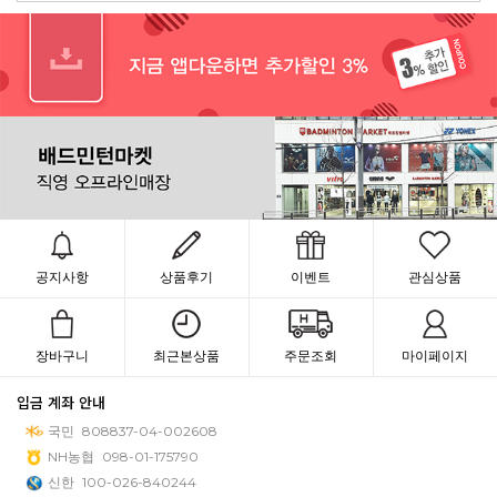
공지사항
상품후기
이벤트
관심상품
장바구니
최근본상품
주문조회
마이페이지
입금 계좌 안내
국민
808837-04-002608
NH농협
098-01-175790
신한
100-026-840244