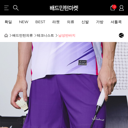
0
확딜
NEW
BEST
라켓
의류
신발
가방
셔틀콕
배드민턴의류
테크니스트
남성반바지