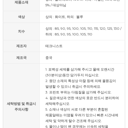
제품소재
5% / 대상아님
색상
상의 : 화이트, 하의 : 블루
상의 : 85, 90, 95, 100, 105, 110, 115, 120, 125, 130 /
치수
하의 : 85, 90, 95, 100, 105, 110
제조자
테크니스트
제조국
중국
1. 표백성 세제를 삼가해 주시고 물에 오랜시간
(30분이상)동안 담가두지 마십시오.
2. 원단 소재의 특성상 마찰 등에 의해 올뜯김이
발생할 수 있으니 취급시 주의하세요.
3. 프린트 부위는 다림질을 삼가해 주십시오.
4. 짙은색상과 연한 색상의 옷은 반드시 분리하여
세탁방법 및 취급시
세탁해주십시오.
주의사항
5. 소재나 색상이 서로 다른 부분이 혼합된
제품일때는 이염될 우려가 있으니 빠른 시간내에
세탁 및 약하게 탈수 건조해 주십시오.
6. 물이나 땀이 밴 경우에는 신속히 세탁을