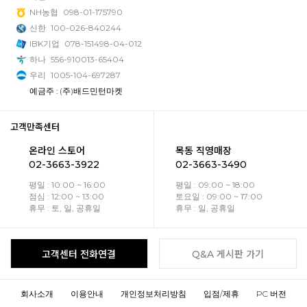
NH농협
098-01-175790
신한
100-026-840244
IBK기업
078-151498-04-012
하나
556-910013-65404
우리
1005-104-697287
예금주 : (주)배드민턴마켓
고객만족센터
온라인 스토어
목동 직영매장
02-3663-3922
02-3663-3490
평일 : 10:00 ~ 16:00
평일 : 09:00 ~ 18:00
점심 : 12:00 ~ 13:00
토요일 : 09:00 ~ 17:00
휴무 : 토, 일, 공휴일
휴무 : 일, 공휴일
고객센터 전화연결
Q&A 게시판 가기
회사소개
이용안내
개인정보처리방침
입점/제휴
PC 버전