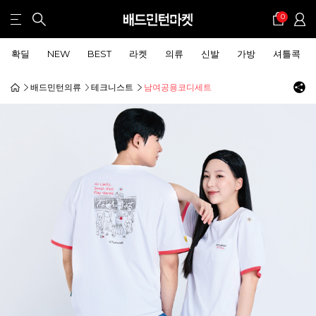
0
확딜
NEW
BEST
라켓
의류
신발
가방
셔틀콕
배드민턴의류
테크니스트
남여공용코디세트