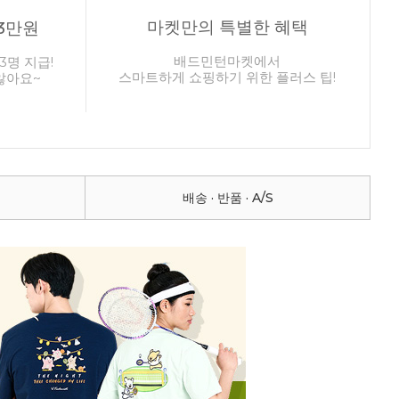
마켓만의 특별한 혜택
3만원
배드민턴마켓에서
3명 지급!
스마트하게 쇼핑하기 위한 플러스 팁!
않아요~
배송 · 반품 · A/S