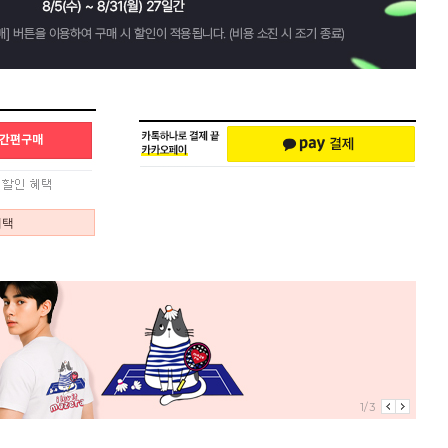
혜택
1/3