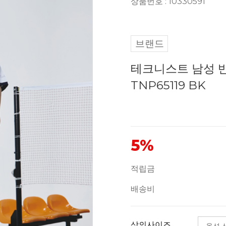
상품번호 : 10330591
브랜드
테크니스트 남성 반
TNP65119 BK
5%
적립금
배송비
상의사이즈