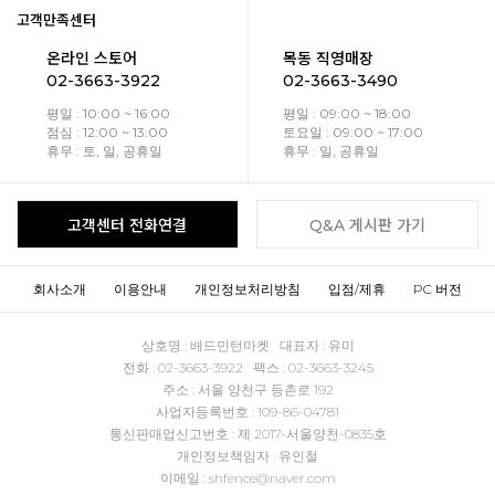
고객만족센터
온라인 스토어
목동 직영매장
02-3663-3922
02-3663-3490
평일 : 10:00 ~ 16:00
평일 : 09:00 ~ 18:00
점심 : 12:00 ~ 13:00
토요일 : 09:00 ~ 17:00
휴무 : 토, 일, 공휴일
휴무 : 일, 공휴일
고객센터 전화연결
Q&A 게시판 가기
회사소개
이용안내
개인정보처리방침
입점/제휴
PC 버전
상호명 : 배드민턴마켓 대표자 : 유미
전화 : 02-3663-3922 팩스 : 02-3663-3245
주소 : 서울 양천구 등촌로 192
사업자등록번호 : 109-86-04781
통신판매업신고번호 : 제 2017-서울양천-0835호
개인정보책임자 : 유인철
이메일 : shfence@naver.com