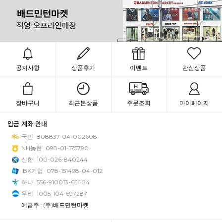
공지사항
상품후기
이벤트
관심상품
장바구니
최근본상품
주문조회
마이페이지
입금 계좌 안내
국민
808837-04-002608
NH농협
098-01-175790
신한
100-026-840244
IBK기업
078-151498-04-012
하나
556-910013-65404
우리
1005-104-697287
예금주 : (주)배드민턴마켓