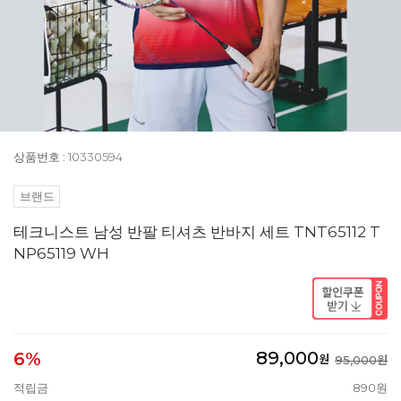
상품번호 : 10330594
브랜드
테크니스트 남성 반팔 티셔츠 반바지 세트 TNT65112 T
NP65119 WH
89,000
6%
원
95,000원
적립금
890원