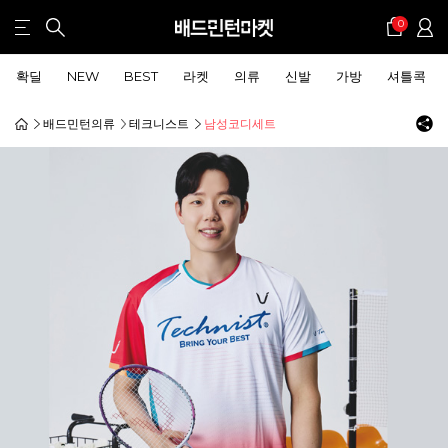
0
확딜
NEW
BEST
라켓
의류
신발
가방
셔틀콕
배드민턴의류
테크니스트
남성코디세트