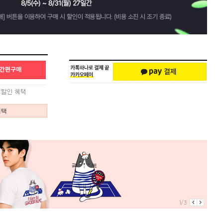
혜택
1/3