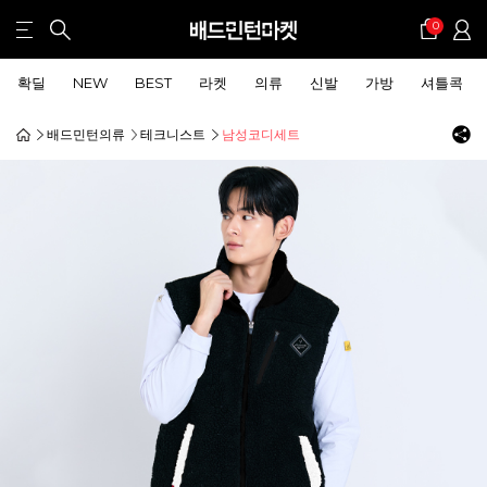
0
확딜
NEW
BEST
라켓
의류
신발
가방
셔틀콕
배드민턴의류
테크니스트
남성코디세트