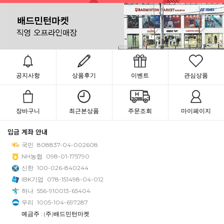
공지사항
상품후기
이벤트
관심상품
장바구니
최근본상품
주문조회
마이페이지
입금 계좌 안내
국민
808837-04-002608
NH농협
098-01-175790
신한
100-026-840244
IBK기업
078-151498-04-012
하나
556-910013-65404
우리
1005-104-697287
예금주 : (주)배드민턴마켓