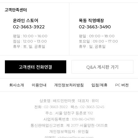
고객만족센터
온라인 스토어
목동 직영매장
02-3663-3922
02-3663-3490
평일 : 10:00 ~ 16:00
평일 : 09:00 ~ 18:00
점심 : 12:00 ~ 13:00
토요일 : 09:00 ~ 17:00
휴무 : 토, 일, 공휴일
휴무 : 일, 공휴일
고객센터 전화연결
Q&A 게시판 가기
회사소개
이용안내
개인정보처리방침
입점/제휴
PC 버전
상호명 : 배드민턴마켓 대표자 : 유미
전화 : 02-3663-3922 팩스 : 02-3663-3245
주소 : 서울 양천구 등촌로 192
사업자등록번호 : 109-86-04781
통신판매업신고번호 : 제 2017-서울양천-0835호
개인정보책임자 : 유인철
이메일 : shfence@naver.com