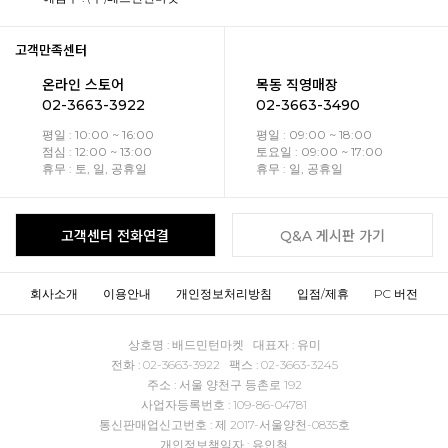
고객만족센터
온라인 스토어
목동 직영매장
02-3663-3922
02-3663-3490
평일 : 10:00 ~ 16:00
평일 : 09:00 ~ 18:00
점심 : 12:00 ~ 13:00
토요일 : 09:00 ~ 17:00
휴무 : 토, 일, 공휴일
휴무 : 일, 공휴일
고객센터 전화연결
Q&A 게시판 가기
회사소개
이용안내
개인정보처리방침
입점/제휴
PC 버전
상호명 : 배드민턴마켓 대표자 : 유미
전화 : 02-3663-3922 팩스 : 02-3663-3245
주소 : 서울 양천구 등촌로 192
사업자등록번호 : 109-86-04781
통신판매업신고번호 : 제 2017-서울양천-0835호
개인정보책임자 : 유인철