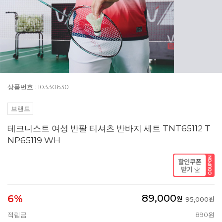
상품번호 : 10330630
브랜드
테크니스트 여성 반팔 티셔츠 반바지 세트 TNT65112 T
NP65119 WH
89,000
6%
원
95,000원
적립금
890원