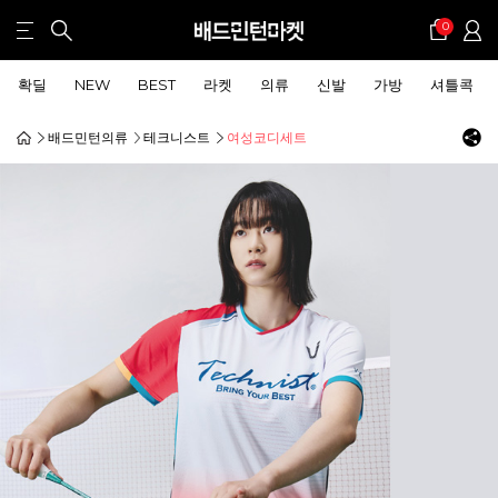
0
확딜
NEW
BEST
라켓
의류
신발
가방
셔틀콕
배드민턴의류
테크니스트
여성코디세트