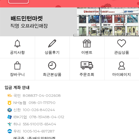
공지사항
상품후기
이벤트
관심상품
장바구니
최근본상품
주문조회
마이페이지
입금 계좌 안내
국민
808837-04-002608
NH농협
098-01-175790
신한
100-026-840244
IBK기업
078-151498-04-012
하나
556-910013-65404
우리
1005-104-697287
예금주 : (주)배드민턴마켓