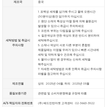
제조국
중국
1. 표백성 세제를 삼가해 주시고 물에 오랜시간
(30분이상)동안 담가두지 마십시오.
2. 원단 소재의 특성상 마찰 등에 의해 올뜯김이
발생할 수 있으니 취급시 주의하세요.
3. 프린트 부위는 다림질을 삼가해 주십시오.
4. 짙은색상과 연한 색상의 옷은 반드시 분리하여
세탁방법 및 취급시
세탁해주십시오.
주의사항
5. 소재나 색상이 서로 다른 부분이 혼합된
제품일때는 이염될 우려가 있으니 빠른 시간내에
세탁 및 약하게 탈수 건조해 주십시오.
6. 물이나 땀이 밴 경우에는 신속히 세탁을
해주십시오.
7. 자세한 세탁방법은 의류 안쪽의 취급시 주의사항
라벨을 참고하여 주십시오.
제조연월
상의 : 2025년 06월, 하의 : 2025년 05월
품질보증기준
관련법 및 소비자분쟁해결 규정에 따름
A/S 책임자와 전화번호
(주) 배드민턴마켓 고객센터 : 02-3663-3922