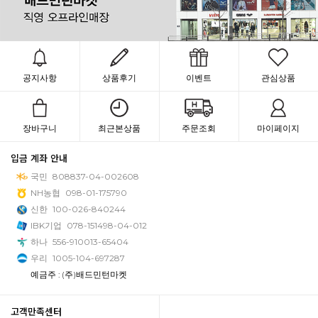
공지사항
상품후기
이벤트
관심상품
장바구니
최근본상품
주문조회
마이페이지
입금 계좌 안내
국민
808837-04-002608
NH농협
098-01-175790
신한
100-026-840244
IBK기업
078-151498-04-012
하나
556-910013-65404
우리
1005-104-697287
예금주 : (주)배드민턴마켓
고객만족센터