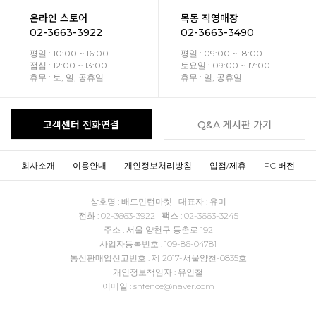
온라인 스토어
목동 직영매장
02-3663-3922
02-3663-3490
평일 : 10:00 ~ 16:00
평일 : 09:00 ~ 18:00
점심 : 12:00 ~ 13:00
토요일 : 09:00 ~ 17:00
휴무 : 토, 일, 공휴일
휴무 : 일, 공휴일
고객센터 전화연결
Q&A 게시판 가기
회사소개
이용안내
개인정보처리방침
입점/제휴
PC 버전
상호명 : 배드민턴마켓 대표자 : 유미
전화 : 02-3663-3922 팩스 : 02-3663-3245
주소 : 서울 양천구 등촌로 192
사업자등록번호 : 109-86-04781
통신판매업신고번호 : 제 2017-서울양천-0835호
개인정보책임자 : 유인철
이메일 : shfence@naver.com