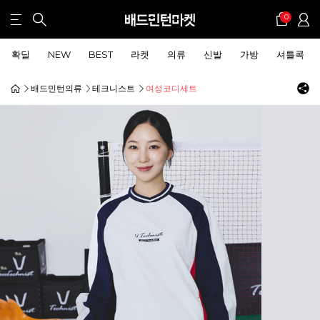
0
확딜
NEW
BEST
라켓
의류
신발
가방
셔틀콕
배드민턴의류
테크니스트
여성코디세트