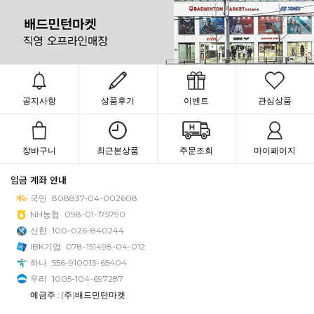
공지사항
상품후기
이벤트
관심상품
장바구니
최근본상품
주문조회
마이페이지
입금 계좌 안내
국민
808837-04-002608
NH농협
098-01-175790
신한
100-026-840244
IBK기업
078-151498-04-012
하나
556-910013-65404
우리
1005-104-697287
예금주 : (주)배드민턴마켓