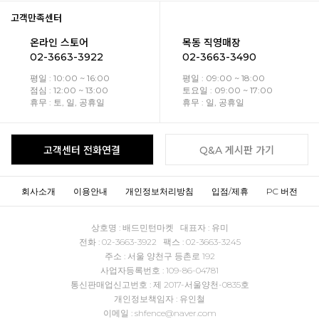
고객만족센터
온라인 스토어
목동 직영매장
02-3663-3922
02-3663-3490
평일 : 10:00 ~ 16:00
평일 : 09:00 ~ 18:00
점심 : 12:00 ~ 13:00
토요일 : 09:00 ~ 17:00
휴무 : 토, 일, 공휴일
휴무 : 일, 공휴일
고객센터 전화연결
Q&A 게시판 가기
회사소개
이용안내
개인정보처리방침
입점/제휴
PC 버전
상호명 : 배드민턴마켓 대표자 : 유미
전화 : 02-3663-3922 팩스 : 02-3663-3245
주소 : 서울 양천구 등촌로 192
사업자등록번호 : 109-86-04781
통신판매업신고번호 : 제 2017-서울양천-0835호
개인정보책임자 : 유인철
이메일 : shfence@naver.com