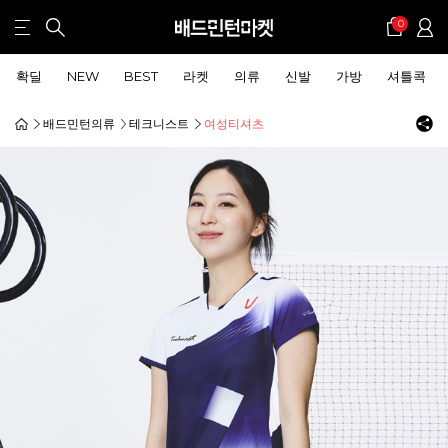
0
확딜
NEW
BEST
라켓
의류
신발
가방
셔틀콕
배드민턴의류
테크니스트
여성티셔츠