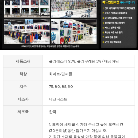
제품소재
폴리에스터 95%, 폴리우레탄 5% / 대상아님
색상
화이트/딥퍼플
치수
75, 80, 85, 90
제조자
테크니스트
제조국
한국
1. 표백성 세제를 삼가해 주시고 물에 오랜시간
(30분이상)동안 담가두지 마십시오.
2. 원단 소재의 특성상 마찰 등에 의해 올뜯김이