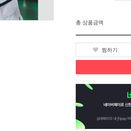
총 상품금액
찜하기