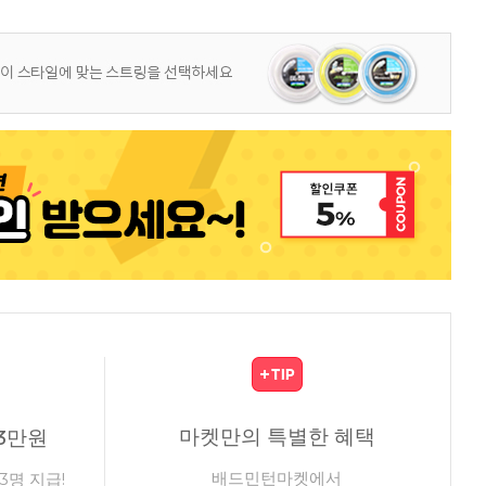
마켓만의 특별한 혜택
3만원
배드민턴마켓에서
3명 지급!