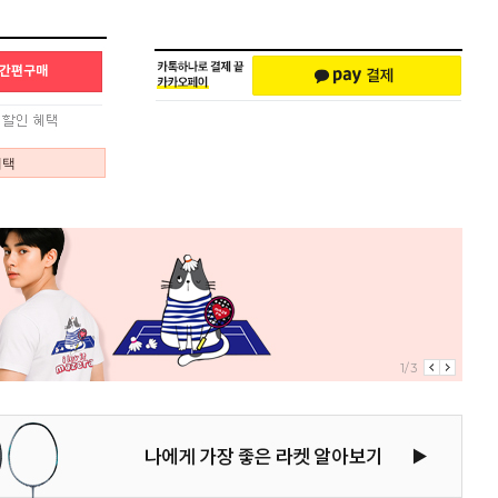
혜택
1/3