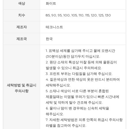
색상
화이트
치수
85, 90, 95, 100, 105, 110, 115, 120, 125, 130
제조자
테크니스트
제조국
한국
1. 표백성 세제를 삼가해 주시고 물에 오랜시간
(30분이상)동안 담가두지 마십시오.
2. 원단 소재의 특성상 마찰 등에 의해 올뜯김이
발생할 수 있으니 취급시 주의하세요.
3. 프린트 부위는 다림질을 삼가해 주십시오.
4. 짙은색상과 연한 색상의 옷은 반드시 분리하여
세탁방법 및 취급시
세탁해주십시오.
주의사항
5. 소재나 색상이 서로 다른 부분이 혼합된
제품일때는 이염될 우려가 있으니 빠른 시간내에
세탁 및 약하게 탈수 건조해 주십시오.
6. 물이나 땀이 밴 경우에는 신속히 세탁을
해주십시오.
7. 자세한 세탁방법은 의류 안쪽의 취급시 주의사항
라벨을 참고하여 주십시오.