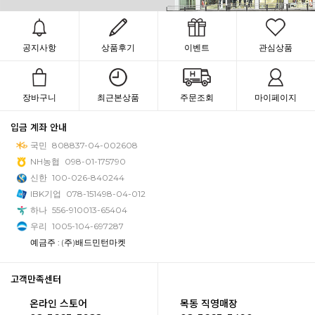
공지사항
상품후기
이벤트
관심상품
장바구니
최근본상품
주문조회
마이페이지
입금 계좌 안내
국민
808837-04-002608
NH농협
098-01-175790
신한
100-026-840244
IBK기업
078-151498-04-012
하나
556-910013-65404
우리
1005-104-697287
예금주 : (주)배드민턴마켓
고객만족센터
온라인 스토어
목동 직영매장