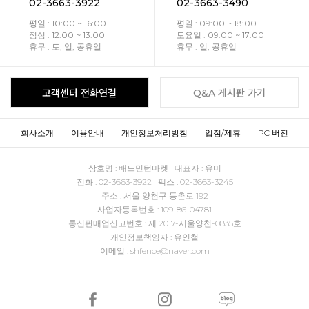
02-3663-3922
02-3663-3490
평일 : 10:00 ~ 16:00
평일 : 09:00 ~ 18:00
점심 : 12:00 ~ 13:00
토요일 : 09:00 ~ 17:00
휴무 : 토, 일, 공휴일
휴무 : 일, 공휴일
고객센터 전화연결
Q&A 게시판 가기
회사소개
이용안내
개인정보처리방침
입점/제휴
PC 버전
상호명 : 배드민턴마켓 대표자 : 유미
전화 : 02-3663-3922 팩스 : 02-3663-3245
주소 : 서울 양천구 등촌로 192
사업자등록번호 : 109-86-04781
통신판매업신고번호 : 제 2017-서울양천-0835호
개인정보책임자 : 유인철
이메일 : shfence@naver.com