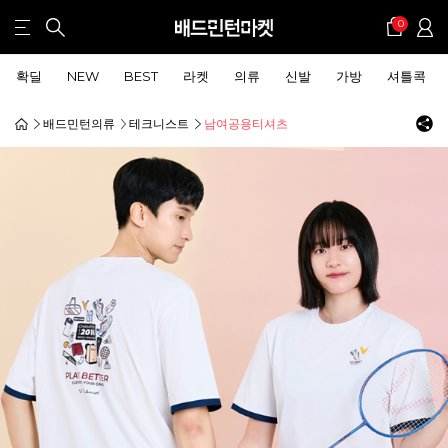
0
확딜
NEW
BEST
라켓
의류
신발
가방
셔틀콕
배드민턴의류
테크니스트
남여공용티셔츠