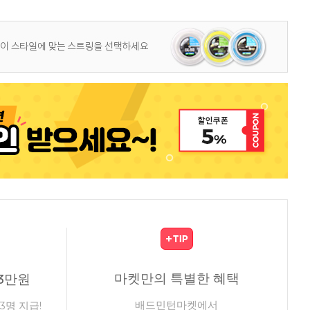
마켓만의 특별한 혜택
3만원
배드민턴마켓에서
3명 지급!