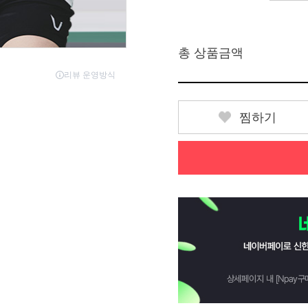
총 상품금액
찜하기