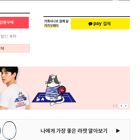
혜택
1/3