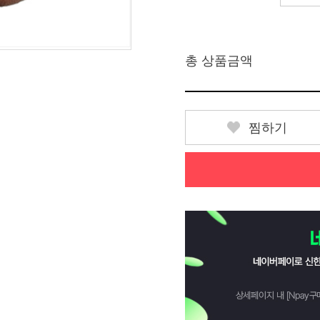
총 상품금액
찜하기