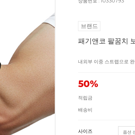
상품번호 : 10330793
브랜드
패기앤코 팔꿈치 보
내외부 이중 스트랩으로 완
50%
적립금
배송비
사이즈