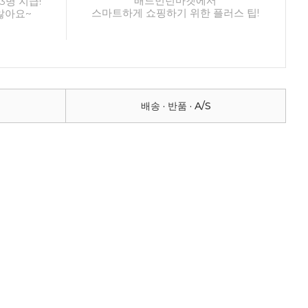
배드민턴마켓에서
3명 지급!
스마트하게 쇼핑하기 위한 플러스 팁!
않아요~
배송 · 반품 · A/S