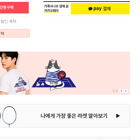
혜택
1/3