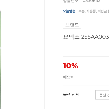
상품번호 : 10330833
브랜드
요넥스 255AA00
10%
배송비
옵션 선택