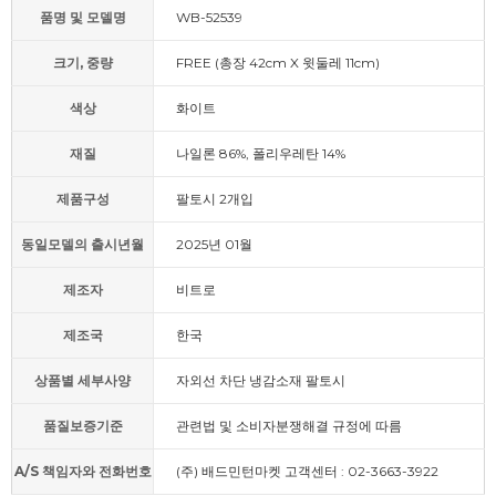
품명 및 모델명
WB-52539
크기, 중량
FREE (총장 42cm X 윗둘레 11cm)
색상
화이트
재질
나일론 86%, 폴리우레탄 14%
제품구성
팔토시 2개입
동일모델의 출시년월
2025년 01월
제조자
비트로
제조국
한국
상품별 세부사양
자외선 차단 냉감소재 팔토시
품질보증기준
관련법 및 소비자분쟁해결 규정에 따름
A/S 책임자와 전화번호
(주) 배드민턴마켓 고객센터 : 02-3663-3922