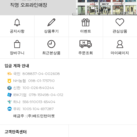
공지사항
상품후기
이벤트
관심상품
장바구니
최근본상품
주문조회
마이페이지
입금 계좌 안내
국민
808837-04-002608
NH농협
098-01-175790
신한
100-026-840244
IBK기업
078-151498-04-012
하나
556-910013-65404
우리
1005-104-697287
예금주 : (주)배드민턴마켓
고객만족센터