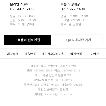
온라인 스토어
목동 직영매장
02-3663-3922
02-3663-3490
평일 : 10:00 ~ 16:00
평일 : 09:00 ~ 18:00
점심 : 12:00 ~ 13:00
토요일 : 09:00 ~ 17:00
휴무 : 토, 일, 공휴일
휴무 : 일, 공휴일
고객센터 전화연결
Q&A 게시판 가기
회사소개
이용안내
개인정보처리방침
입점/제휴
PC 버전
상호명 : 배드민턴마켓 대표자 : 유미
전화 : 02-3663-3922 팩스 : 02-3663-3245
주소 : 서울 양천구 등촌로 192
사업자등록번호 : 109-86-04781
통신판매업신고번호 : 제 2017-서울양천-0835호
개인정보책임자 : 유인철
이메일 : shfence@naver.com