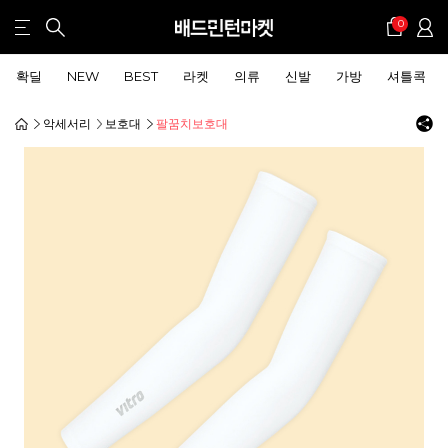
0
확딜
NEW
BEST
라켓
의류
신발
가방
셔틀콕
악세서리
보호대
팔꿈치보호대