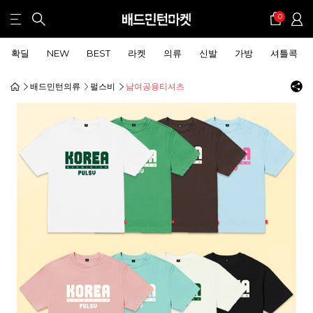
0
확딜
NEW
BEST
라켓
의류
신발
가방
셔틀콕
배드민턴의류
펄스비
남여공용티셔츠