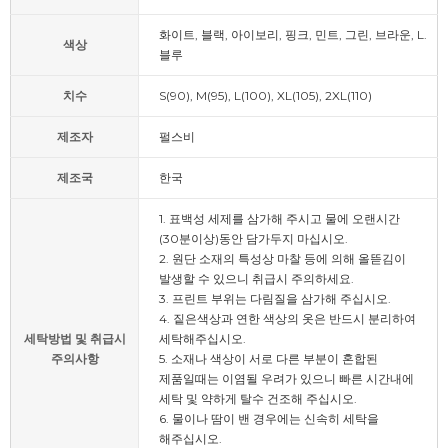
화이트, 블랙, 아이보리, 핑크, 민트, 그린, 브라운, L.
색상
블루
치수
S(90), M(95), L(100), XL(105), 2XL(110)
제조자
펄스비
제조국
한국
1. 표백성 세제를 삼가해 주시고 물에 오랜시간
(30분이상)동안 담가두지 마십시오.
2. 원단 소재의 특성상 마찰 등에 의해 올뜯김이
발생할 수 있으니 취급시 주의하세요.
3. 프린트 부위는 다림질을 삼가해 주십시오.
4. 짙은색상과 연한 색상의 옷은 반드시 분리하여
세탁방법 및 취급시
세탁해주십시오.
주의사항
5. 소재나 색상이 서로 다른 부분이 혼합된
제품일때는 이염될 우려가 있으니 빠른 시간내에
세탁 및 약하게 탈수 건조해 주십시오.
6. 물이나 땀이 밴 경우에는 신속히 세탁을
해주십시오.