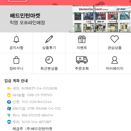
공지사항
상품후기
이벤트
관심상품
장바구니
최근본상품
주문조회
마이페이지
입금 계좌 안내
국민
808837-04-002608
NH농협
098-01-175790
신한
100-026-840244
IBK기업
078-151498-04-012
하나
556-910013-65404
우리
1005-104-697287
예금주 : (주)배드민턴마켓