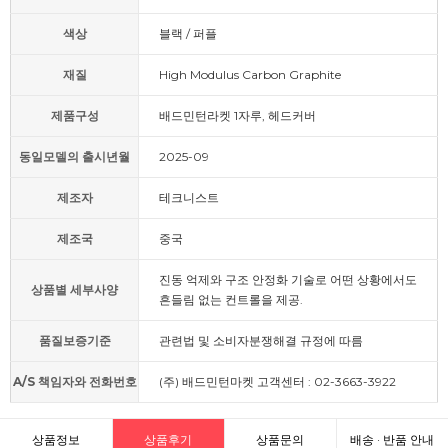
색상
블랙 / 퍼플
재질
High Modulus Carbon Graphite
제품구성
배드민턴라켓 1자루, 헤드커버
동일모델의 출시년월
2025-09
제조자
테크니스트
제조국
중국
진동 억제와 구조 안정화 기술로 어떤 상황에서도
상품별 세부사양
흔들림 없는 컨트롤을 제공.
품질보증기준
관련법 및 소비자분쟁해결 규정에 따름
A/S 책임자와 전화번호
(주) 배드민턴마켓 고객센터 : 02-3663-3922
상품정보
상품후기
상품문의
배송 · 반품 안내