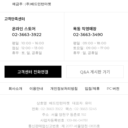
예금주 : (주)배드민턴마켓
고객만족센터
온라인 스토어
목동 직영매장
02-3663-3922
02-3663-3490
평일 : 10:00 ~ 16:00
평일 : 09:00 ~ 18:00
점심 : 12:00 ~ 13:00
토요일 : 09:00 ~ 17:00
휴무 : 토, 일, 공휴일
휴무 : 일, 공휴일
고객센터 전화연결
Q&A 게시판 가기
회사소개
이용안내
개인정보처리방침
입점/제휴
PC 버전
상호명 : 배드민턴마켓 대표자 : 유미
전화 : 02-3663-3922 팩스 : 02-3663-3245
주소 : 서울 양천구 등촌로 192
사업자등록번호 : 109-86-04781
통신판매업신고번호 : 제 2017-서울양천-0835호