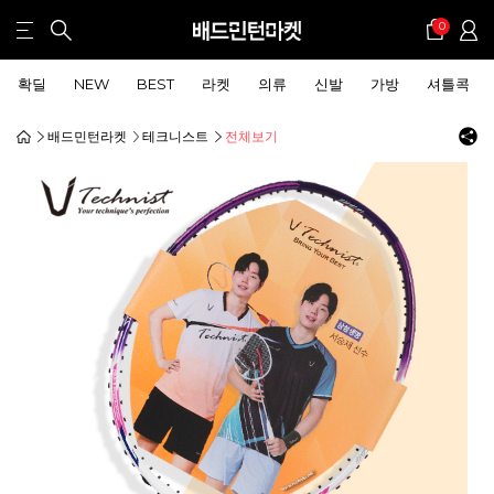
0
확딜
NEW
BEST
라켓
의류
신발
가방
셔틀콕
배드민턴라켓
테크니스트
전체보기