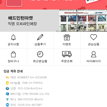
공지사항
상품후기
이벤트
관심상품
장바구니
최근본상품
주문조회
마이페이지
입금 계좌 안내
국민
808837-04-002608
NH농협
098-01-175790
신한
100-026-840244
IBK기업
078-151498-04-012
하나
556-910013-65404
우리
1005-104-697287