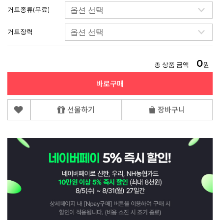
거트종류(무료)
거트장력
0
총 상품 금액
원
바로구매
선물하기
장바구니