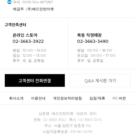
우리
1005-104-697287
예금주 : (주)배드민턴마켓
고객만족센터
온라인 스토어
목동 직영매장
02-3663-3922
02-3663-3490
평일 : 10:00 ~ 16:00
평일 : 09:00 ~ 18:00
점심 : 12:00 ~ 13:00
토요일 : 09:00 ~ 17:00
휴무 : 토, 일, 공휴일
휴무 : 일, 공휴일
고객센터 전화연결
Q&A 게시판 가기
회사소개
이용안내
개인정보처리방침
입점/제휴
PC 버전
상호명 : 배드민턴마켓 대표자 : 유미
전화 : 02-3663-3922 팩스 : 02-3663-3245
주소 : 서울 양천구 등촌로 192
사업자등록번호 : 109-86-04781