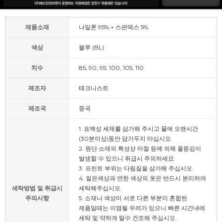
제품소재
나일론 95% + 스판덱스 5%
색상
블루 (BL)
치수
85, 90, 95, 100, 105, 110
제조자
테크니스트
제조국
중국
1. 표백성 세제를 삼가해 주시고 물에 오랜시간
(30분이상)동안 담가두지 마십시오.
2. 원단 소재의 특성상 마찰 등에 의해 올뜯김이
발생할 수 있으니 취급시 주의하세요.
3. 프린트 부위는 다림질을 삼가해 주십시오.
4. 짙은색상과 연한 색상의 옷은 반드시 분리하여
세탁방법 및 취급시
세탁해주십시오.
주의사항
5. 소재나 색상이 서로 다른 부분이 혼합된
제품일때는 이염될 우려가 있으니 빠른 시간내에
세탁 및 약하게 탈수 건조해 주십시오.