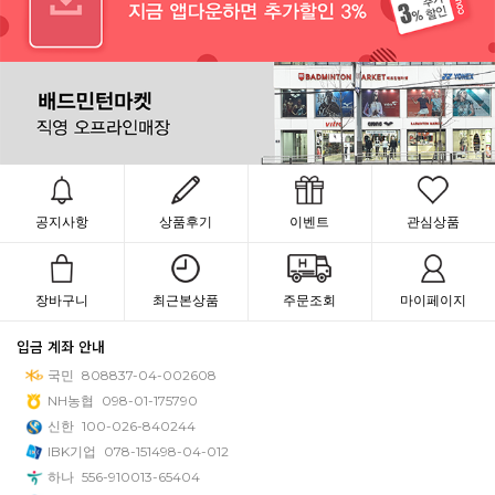
공지사항
상품후기
이벤트
관심상품
장바구니
최근본상품
주문조회
마이페이지
입금 계좌 안내
국민
808837-04-002608
NH농협
098-01-175790
신한
100-026-840244
IBK기업
078-151498-04-012
하나
556-910013-65404