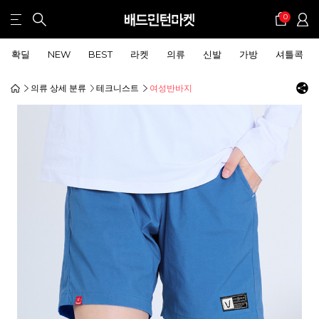
0
확딜
NEW
BEST
라켓
의류
신발
가방
셔틀콕
의류 상세 분류
테크니스트
여성반바지