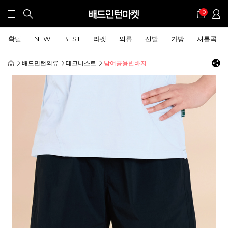
0
확딜
NEW
BEST
라켓
의류
신발
가방
셔틀콕
배드민턴의류
테크니스트
남여공용반바지