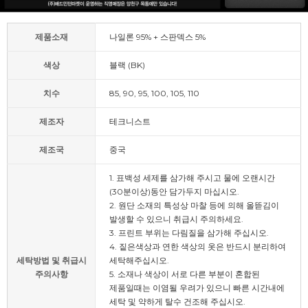
제품소재
나일론 95% + 스판덱스 5%
색상
블랙 (BK)
치수
85, 90, 95, 100, 105, 110
제조자
테크니스트
제조국
중국
1. 표백성 세제를 삼가해 주시고 물에 오랜시간
(30분이상)동안 담가두지 마십시오.
2. 원단 소재의 특성상 마찰 등에 의해 올뜯김이
발생할 수 있으니 취급시 주의하세요.
3. 프린트 부위는 다림질을 삼가해 주십시오.
4. 짙은색상과 연한 색상의 옷은 반드시 분리하여
세탁방법 및 취급시
세탁해주십시오.
주의사항
5. 소재나 색상이 서로 다른 부분이 혼합된
제품일때는 이염될 우려가 있으니 빠른 시간내에
세탁 및 약하게 탈수 건조해 주십시오.