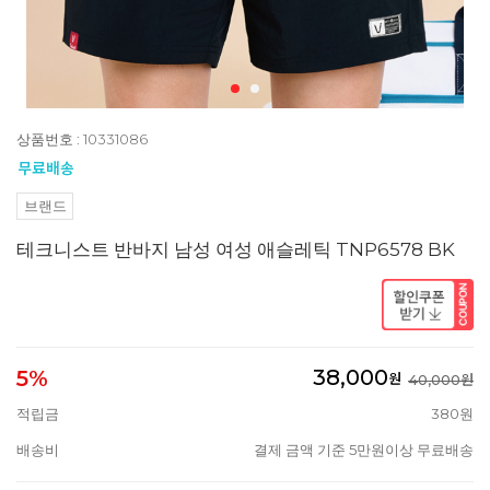
상품번호 : 10331086
브랜드
테크니스트 반바지 남성 여성 애슬레틱 TNP6578 BK
38,000
5%
원
40,000원
적립금
380원
배송비
결제 금액 기준 5만원이상 무료배송