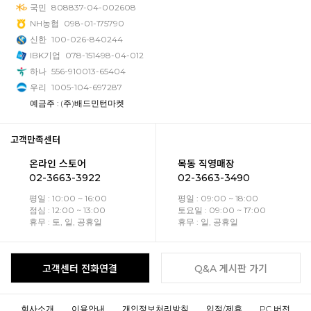
국민
808837-04-002608
NH농협
098-01-175790
신한
100-026-840244
IBK기업
078-151498-04-012
하나
556-910013-65404
우리
1005-104-697287
예금주 : (주)배드민턴마켓
고객만족센터
온라인 스토어
목동 직영매장
02-3663-3922
02-3663-3490
평일 : 10:00 ~ 16:00
평일 : 09:00 ~ 18:00
점심 : 12:00 ~ 13:00
토요일 : 09:00 ~ 17:00
휴무 : 토, 일, 공휴일
휴무 : 일, 공휴일
고객센터 전화연결
Q&A 게시판 가기
회사소개
이용안내
개인정보처리방침
입점/제휴
PC 버전