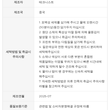
제조자
테크니스트
제조국
중국
1. 표백성 세제를 삼가해 주시고 물에 오랜시간
(30분이상)동안 담가두지 마십시오.
2. 원단 소재의 특성상 마찰 등에 의해 올뜯김이
발생할 수 있으니 취급시 주의하세요.
3. 프린트 부위는 다림질을 삼가해 주십시오.
4. 짙은색상과 연한 색상의 옷은 반드시 분리하여
세탁방법 및 취급시
세탁해주십시오.
주의사항
5. 소재나 색상이 서로 다른 부분이 혼합된
제품일때는 이염될 우려가 있으니 빠른 시간내에
세탁 및 약하게 탈수 건조해 주십시오.
6. 물이나 땀이 밴 경우에는 신속히 세탁을
해주십시오.
7. 자세한 세탁방법은 의류 안쪽의 취급시 주의사항
라벨을 참고하여 주십시오.
제조연월
2025-07
품질보증기준
관련법 및 소비자분쟁해결 규정에 따름