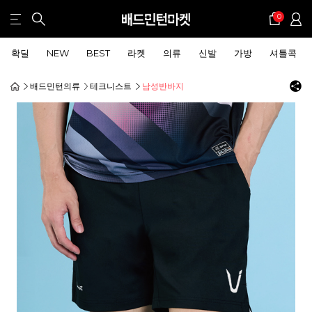
0
확딜
NEW
BEST
라켓
의류
신발
가방
셔틀콕
배드민턴의류
테크니스트
남성반바지