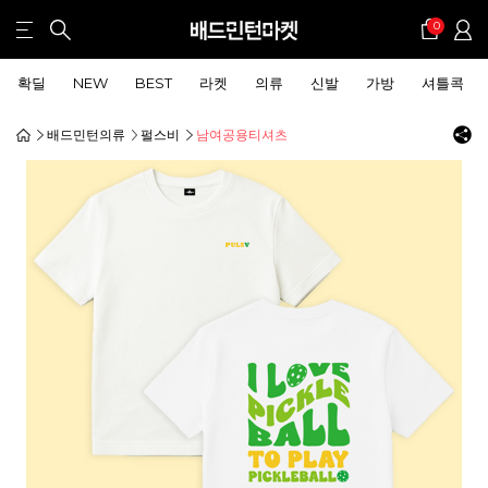
0
확딜
NEW
BEST
라켓
의류
신발
가방
셔틀콕
배드민턴의류
펄스비
남여공용티셔츠