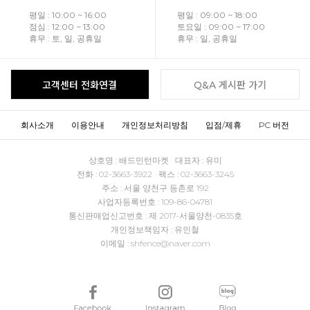
평일 : 10:00 ~ 16:00
평일 : 09:00 ~ 18:00
점심 : 12:00 ~ 13:00
토요일 : 09:00 ~ 17:00
휴무 : 토, 일, 공휴일
휴무 : 일, 공휴일
고객센터 전화연결
Q&A 게시판 가기
회사소개
이용안내
개인정보처리방침
입점/제휴
PC 버전
상호명 : 배드민턴마켓 대표자 : 유미
전화 : 02-3663-3922 팩스 : 02-3663-3245
주소 : 서울 양천구 등촌로 192
사업자등록번호 : 109-86-04781
통신판매업신고번호 : 제 2017-서울양천-0835호
개인정보책임자 : 유인철
이메일 : shfence@naver.com