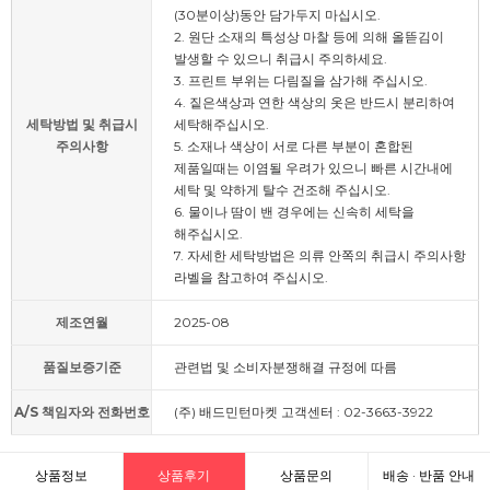
(30분이상)동안 담가두지 마십시오.
2. 원단 소재의 특성상 마찰 등에 의해 올뜯김이
발생할 수 있으니 취급시 주의하세요.
3. 프린트 부위는 다림질을 삼가해 주십시오.
4. 짙은색상과 연한 색상의 옷은 반드시 분리하여
세탁방법 및 취급시
세탁해주십시오.
주의사항
5. 소재나 색상이 서로 다른 부분이 혼합된
제품일때는 이염될 우려가 있으니 빠른 시간내에
세탁 및 약하게 탈수 건조해 주십시오.
6. 물이나 땀이 밴 경우에는 신속히 세탁을
해주십시오.
7. 자세한 세탁방법은 의류 안쪽의 취급시 주의사항
라벨을 참고하여 주십시오.
제조연월
2025-08
품질보증기준
관련법 및 소비자분쟁해결 규정에 따름
A/S 책임자와 전화번호
(주) 배드민턴마켓 고객센터 : 02-3663-3922
상품정보
상품후기
상품문의
배송 · 반품 안내