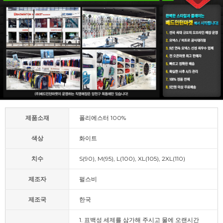
제품소재
폴리에스터 100%
색상
화이트
치수
S(90), M(95), L(100), XL(105), 2XL(110)
제조자
펄스비
제조국
한국
1. 표백성 세제를 삼가해 주시고 물에 오랜시간