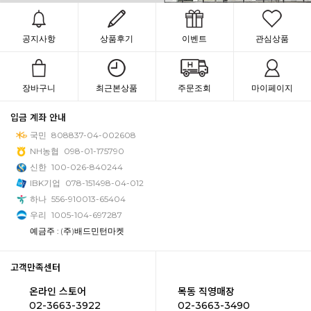
공지사항
상품후기
이벤트
관심상품
장바구니
최근본상품
주문조회
마이페이지
입금 계좌 안내
국민
808837-04-002608
NH농협
098-01-175790
신한
100-026-840244
IBK기업
078-151498-04-012
하나
556-910013-65404
우리
1005-104-697287
예금주 : (주)배드민턴마켓
고객만족센터
온라인 스토어
목동 직영매장
02-3663-3922
02-3663-3490