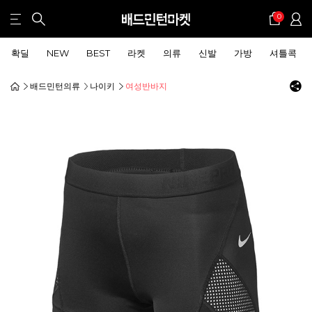
0
확딜
NEW
BEST
라켓
의류
신발
가방
셔틀콕
배드민턴의류
나이키
여성반바지