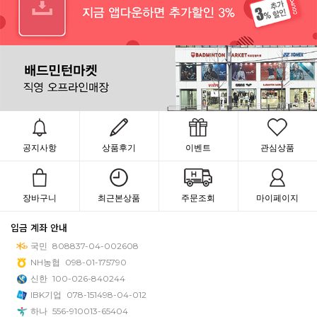
공지사항
상품후기
이벤트
관심상품
장바구니
최근본상품
주문조회
마이페이지
입금 계좌 안내
국민
808837-04-002608
NH농협
098-01-175790
신한
100-026-840244
IBK기업
078-151498-04-012
하나
556-910013-65404