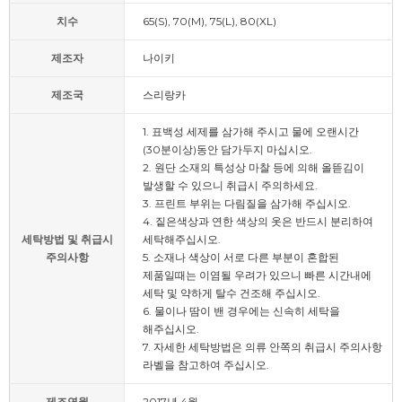
치수
65(S), 70(M), 75(L), 80(XL)
제조자
나이키
제조국
스리랑카
1. 표백성 세제를 삼가해 주시고 물에 오랜시간
(30분이상)동안 담가두지 마십시오.
2. 원단 소재의 특성상 마찰 등에 의해 올뜯김이
발생할 수 있으니 취급시 주의하세요.
3. 프린트 부위는 다림질을 삼가해 주십시오.
4. 짙은색상과 연한 색상의 옷은 반드시 분리하여
세탁방법 및 취급시
세탁해주십시오.
주의사항
5. 소재나 색상이 서로 다른 부분이 혼합된
제품일때는 이염될 우려가 있으니 빠른 시간내에
세탁 및 약하게 탈수 건조해 주십시오.
6. 물이나 땀이 밴 경우에는 신속히 세탁을
해주십시오.
7. 자세한 세탁방법은 의류 안쪽의 취급시 주의사항
라벨을 참고하여 주십시오.
제조연월
2017년 4월