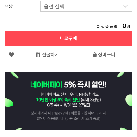
색상
0
총 상품 금액
원
바로구매
선물하기
장바구니