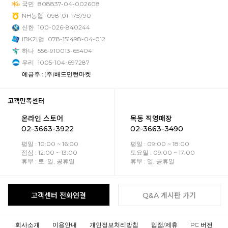
국민
808837-04-002608
NH농협
098-01-175790
신한
100-026-840244
IBK기업
078-151498-04-012
하나
556-910013-65404
우리
1005-104-697287
예금주 : (주)배드민턴마켓
고객만족센터
온라인 스토어
목동 직영매장
02-3663-3922
02-3663-3490
평일 : 10:00 ~ 16:00
평일 : 09:00 ~ 18:00
점심 : 12:00 ~ 13:00
토요일 : 09:00 ~ 17:00
휴무 : 토, 일, 공휴일
휴무 : 일, 공휴일
고객센터 전화연결
Q&A 게시판 가기
회사소개
이용안내
개인정보처리방침
입점/제휴
PC 버전