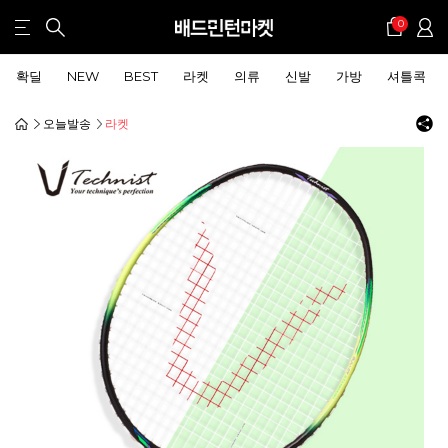
0
확딜
NEW
BEST
라켓
의류
신발
가방
셔틀콕
오늘발송
라켓